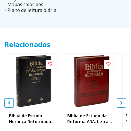
- Mapas coloridos
- Plano de leitura diária
Relacionados
Bíblia de Estudo
Bíblia de Estudo da
Bí
Herança Reformada
Reforma ARA, Letra
Pl
ARA, Letra Regular,
Regular, com mapa,
Re