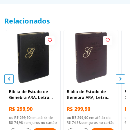
Relacionados
Bíblia de Estudo de
Bíblia de Estudo de
Bí
Genebra ARA, Letra
Genebra ARA, Letra
De
Grande, com mapa,
Grande, com mapa,
Gr
R$ 299,90
R$ 299,90
R$
Capa Couro Sintético
Capa Couro Sintético
Ca
Preta
Vinho
Az
ou
R$ 299,90
em até 4x de
ou
R$ 299,90
em até 4x de
ou
R$ 74,98 sem juros no cartão
R$ 74,98 sem juros no cartão
64,