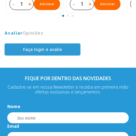
-
+
-
+
-
Adicionar
Adicionar
Avaliar
Opiniões
Faça login e avalie
FIQUE POR DENTRO DAS NOVIDADES
Cadastre-se em nossa Newsletter e receba em primeira mão
ofertas exclusivas e lançamentos.
Nome
Email