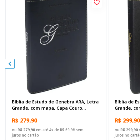
Bíblia de Estudo de Genebra ARA, Letra
Bíblia de E
Grande, com mapa, Capa Couro
Grande, co
Sintético Azul
Sintético P
R$ 279,90
R$ 299,90
ou
R$ 279,90
em até 4x de R$ 69,98 sem
ou
R$ 299,90
e
juros no cartão
juros no cartã