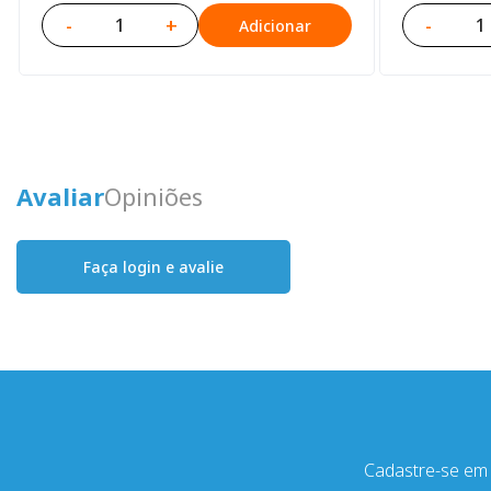
-
+
-
Adicionar
Avaliar
Opiniões
Faça login e avalie
Cadastre-se em 