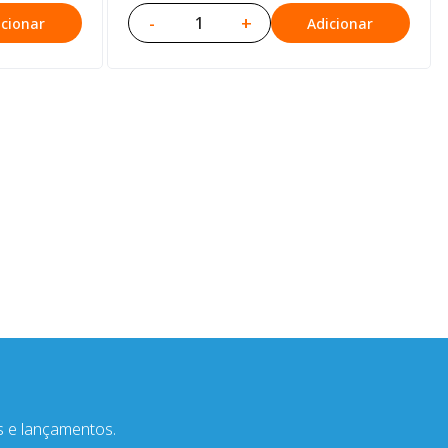
-
+
icionar
Adicionar
s e lançamentos.