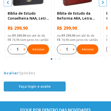
Bíblia de Estudo
Bíblia de Estudo da
Bí
Conselheira NAA, Letra
Reforma ARA, Letra
Ge
Regular, com mapa,
Regular, com mapa,
Gr
R$ 299,90
R$ 299,90
R$
Capa Couro Sintético
com índice, Capa Couro
Ca
Preta
Sintético Vinho
Az
ou
R$ 299,90
em até 4x de
ou
R$ 299,90
em até 4x de
ou
R$ 74,98 sem juros no cartão
R$ 74,98 sem juros no cartão
R$ 
-
+
-
+
-
Adicionar
Adicionar
Avaliar
Opiniões
Faça login e avalie
FIQUE POR DENTRO DAS NOVIDADES