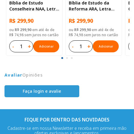
Bíblia de Estudo
Bíblia de Estudo da
Bí
Conselheira NAA, Letra
Reforma ARA, Letra
Ge
Regular, com mapa,
Regular, com mapa,
Gr
R$ 299,90
R$ 299,90
R$
Capa Couro Sintético
com índice, Capa Couro
Ca
Preta
Sintético Vinho
Az
ou
R$ 299,90
em até 4x de
ou
R$ 299,90
em até 4x de
ou
R$ 74,98 sem juros no cartão
R$ 74,98 sem juros no cartão
R$ 
-
+
-
+
-
Adicionar
Adicionar
Avaliar
Opiniões
Faça login e avalie
FIQUE POR DENTRO DAS NOVIDADES
Cadastre-se em nossa Newsletter e receba em primeira mão
ofertas exclusivas e lançamentos.