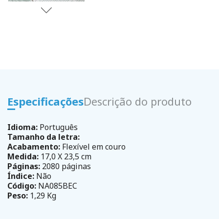
Especificações
Descrição do produto
Idioma:
Português
Tamanho da letra:
Acabamento:
Flexível em couro
Medida:
17,0 X 23,5 cm
Páginas:
2080 páginas
Índice:
Não
Código:
NA085BEC
Peso:
1,29 Kg