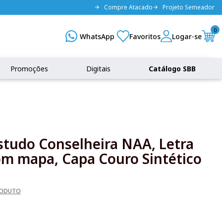
Compre Atacado
Projeto Semeador
0
Promoções
Digitais
Catálogo SBB
Estudo Conselheira NAA, Letra
om mapa, Capa Couro Sintético
RODUTO