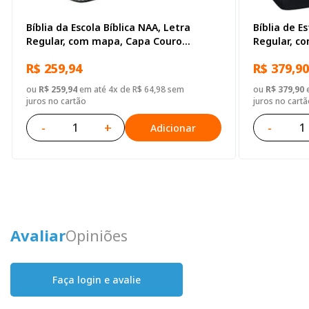
Bíblia da Escola Bíblica NAA, Letra
Bíblia de E
Regular, com mapa, Capa Couro
Regular, c
Sintético Preta
Sintético P
R$ 259,94
R$ 379,90
ou
R$ 259,94
em até 4x de R$ 64,98 sem
ou
R$ 379,90
e
juros no cartão
juros no cartã
-
+
-
Adicionar
Avaliar
Opiniões
Faça login e avalie