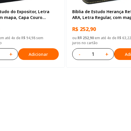
studo do Expositor, Letra
Bíblia de Estudo Herança R
om mapa, Capa Couro
ARA, Letra Regular, com ma
reta
Couro Sintético Preta Vinho
R$ 252,90
m até 4x de R$ 94,98 sem
ou
R$ 252,90
em até 4x de R$ 63,2
o
juros no cartão
+
-
+
Adicionar
Ad