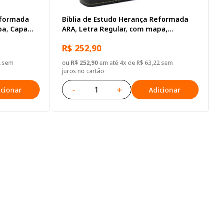
eformada
Bíblia de Estudo Herança Reformada
pa, Capa
ARA, Letra Regular, com mapa,
Tamanho Gigante, Capa Couro
R$ 252,90
Sintético Preta
2 sem
ou
R$ 252,90
em até 4x de R$ 63,22 sem
juros no cartão
-
+
icionar
Adicionar