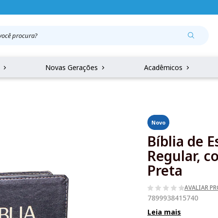
r
Novas Gerações
Acadêmicos
Novo
Bíblia de 
Regular, c
Preta
AVALIAR P
7899938415740
Leia mais