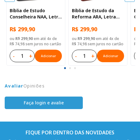
Bíblia de Estudo
Bíblia de Estudo da
Bí
Conselheira NAA, Letra
Reforma ARA, Letra
Ge
Regular, com mapa,
Regular, com mapa,
Gr
R$ 299,90
R$ 299,90
R$
Capa Couro Sintético
com índice, Capa Couro
Ca
Preta
Sintético Vinho
Az
ou
R$ 299,90
em até 4x de
ou
R$ 299,90
em até 4x de
ou
R$ 74,98 sem juros no cartão
R$ 74,98 sem juros no cartão
R$ 
-
+
-
+
-
Adicionar
Adicionar
Avaliar
Opiniões
Faça login e avalie
FIQUE POR DENTRO DAS NOVIDADES