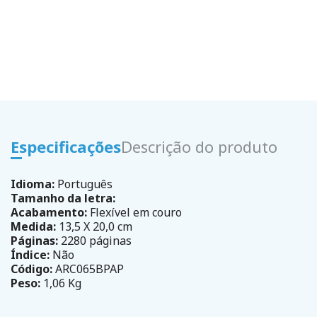
Especificações
Descrição do produto
Idioma:
Português
Tamanho da letra:
Acabamento:
Flexível em couro
Medida:
13,5 X 20,0 cm
Páginas:
2280 páginas
Índice:
Não
Código:
ARC065BPAP
Peso:
1,06 Kg