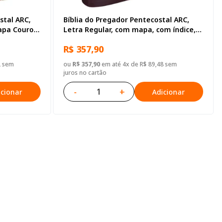
stal ARC,
Bíblia do Pregador Pentecostal ARC,
apa Couro
Letra Regular, com mapa, com índice,
Tamanho Gigante, Capa Couro
R$ 357,90
Sintético Vinho
2 sem
ou
R$ 357,90
em até 4x de R$ 89,48 sem
juros no cartão
-
+
icionar
Adicionar