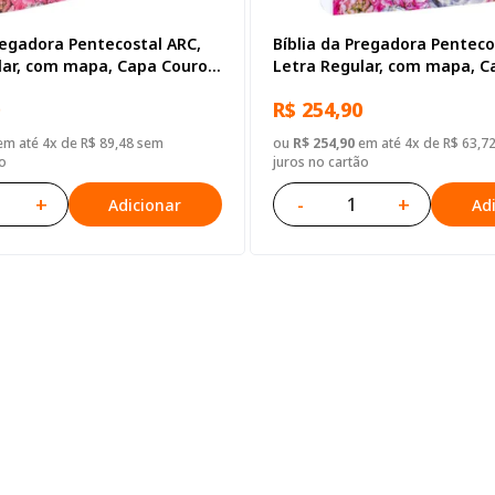
regadora Pentecostal ARC,
Bíblia da Pregadora Penteco
lar, com mapa, Capa Couro
Letra Regular, com mapa, C
lustrada: Bege
Sintético Ilustrada: Lilas
R$ 254,90
m até 4x de R$ 89,48 sem
ou
R$ 254,90
em até 4x de R$ 63,7
o
juros no cartão
+
-
+
Adicionar
Ad