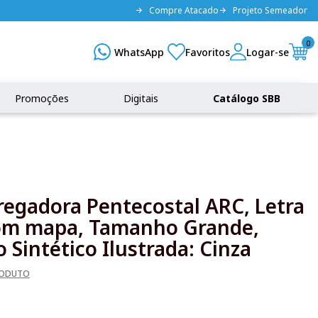
Compre Atacado
Projeto Semeador
0
Promoções
Digitais
Catálogo SBB
Pregadora Pentecostal ARC, Letra
com mapa, Tamanho Grande,
 Sintético Ilustrada: Cinza
RODUTO