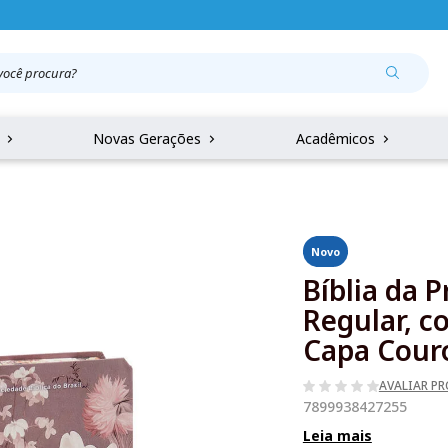
r
Novas Gerações
Acadêmicos
Novo
Bíblia da 
Regular, 
Capa Couro
AVALIAR P
7899938427255
Leia mais