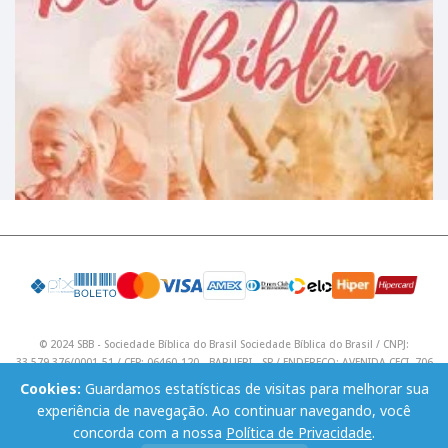
© 2024 SBB - Sociedade Bíblica do Brasil Sociedade Bíblica do Brasil / CNPJ:
33.579.376/0001-51 / CEP: 06460-120 - BARUERI - SP / ENDEREÇO: AVENIDA CECI, 706
/ Telefone: (11) 4195 9590 / Email: lojavirtual@sbb.org.br .
Cookies:
Guardamos estatísticas de visitas para melhorar sua
experiência de navegação. Ao continuar navegando, você
concorda com a nossa
Política de Privacidade
.