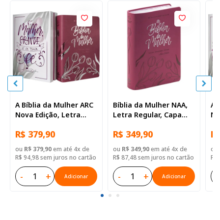
A Bíblia da Mulher ARC
Bíblia da Mulher NAA,
A 
Nova Edição, Letra
Letra Regular, Capa
No
Regular, com mapa,
Couro Sintético Tulipa
Re
R$ 379,90
R$ 349,90
R$
Capa Couro Sintético
— Pink
Ca
Rosa Tulipa
Az
ou
R$ 379,90
em até 4x de
ou
R$ 349,90
em até 4x de
ou
R$ 94,98 sem juros no cartão
R$ 87,48 sem juros no cartão
R$ 
-
+
-
+
-
Adicionar
Adicionar