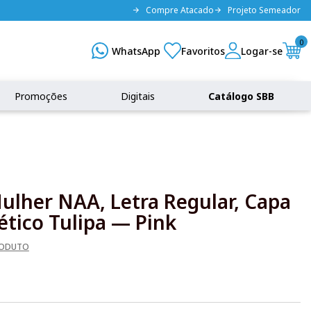
Compre Atacado
Projeto Semeador
0
Promoções
Digitais
Catálogo SBB
Mulher NAA, Letra Regular, Capa
ético Tulipa — Pink
RODUTO