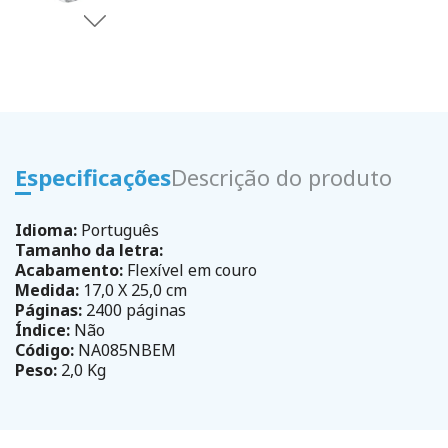
Especificações
Descrição do produto
Idioma:
Português
Tamanho da letra:
Acabamento:
Flexível em couro
Medida:
17,0 X 25,0 cm
Páginas:
2400 páginas
Índice:
Não
Código:
NA085NBEM
Peso:
2,0 Kg