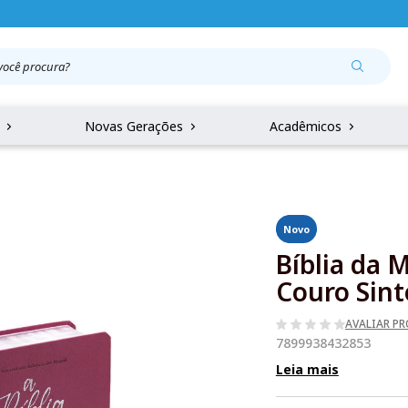
r
Novas Gerações
Acadêmicos
Novo
Bíblia da 
Couro Sint
AVALIAR P
7899938432853
Leia mais