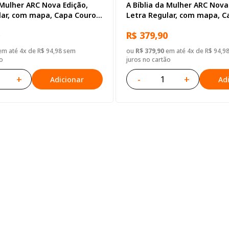
 Mulher ARC Nova Edição,
A Bíblia da Mulher ARC Nova
lar, com mapa, Capa Couro
Letra Regular, com mapa, C
zul Tulipa
Sintético Rosa Tulipa
R$ 379,90
m até 4x de R$ 94,98 sem
ou
R$ 379,90
em até 4x de R$ 94,9
o
juros no cartão
+
-
+
Adicionar
Ad