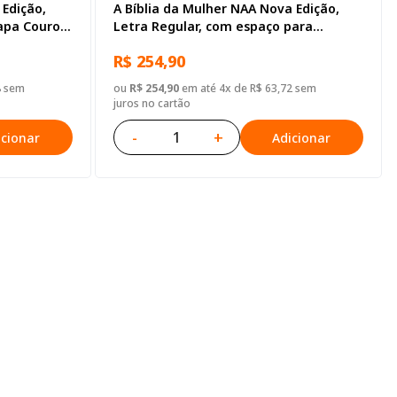
 Edição,
A Bíblia da Mulher NAA Nova Edição,
apa Couro
Letra Regular, com espaço para
anotação, com mapa, Capa Couro
R$ 254,90
Sintético Azul Tulipa
8 sem
ou
R$ 254,90
em até 4x de R$ 63,72 sem
juros no cartão
-
+
icionar
Adicionar