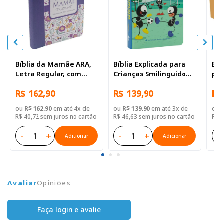
Bíblia da Mamãe ARA,
Bíblia Explicada para
Bí
Letra Regular, com
Crianças Smilinguido
pe
mapa, Capa Couro
NTLH | SBB | Bíblia
Re
R$ 162,90
R$ 139,90
R$
Sintético Floral
Explicada Smilinguido -
— 
Capa dura ilustrada,
ou
R$ 162,90
em até 4x de
ou
R$ 139,90
em até 3x de
ou
futebol
R$ 40,72 sem juros no cartão
R$ 46,63 sem juros no cartão
R$ 
-
+
-
+
-
Adicionar
Adicionar
Avaliar
Opiniões
Faça login e avalie