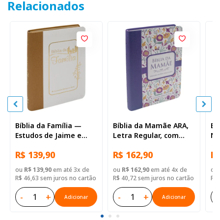
Relacionados
Bíblia da Família —
Bíblia da Mamãe ARA,
Bí
Estudos de Jaime e
Letra Regular, com
NT
Judith Kemp ARA, Letra
mapa, Capa Couro
co
R$ 139,90
R$ 162,90
R$
Regular, com espaço
Sintético Floral
Si
para anotação, com
ou
R$ 139,90
em até 3x de
ou
R$ 162,90
em até 4x de
ou
mapa, Capa Couro
R$ 46,63 sem juros no cartão
R$ 40,72 sem juros no cartão
R$ 
Sintético Branca
-
+
-
+
-
Adicionar
Adicionar