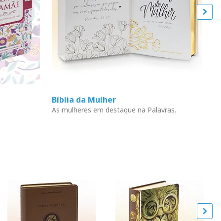
Bíblia da Mulher
L
As mulheres em destaque na Palavras.
En