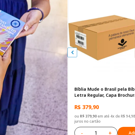
Bíblia Mude o Brasil pela Bíb
Letra Regular, Capa Brochu
Biblias
R$ 379,90
ou
R$ 379,90
em até 4x de R$ 94,9
juros no cartão
-
+
Ad