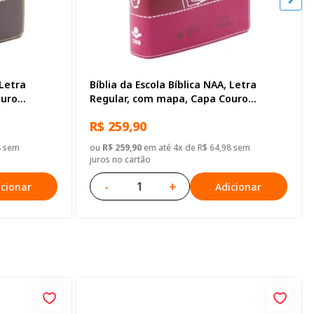
 Letra
Bíblia da Escola Bíblica NAA, Letra
ouro
Regular, com mapa, Capa Couro
Sintético Pink
R$ 259,90
8 sem
ou
R$ 259,90
em até 4x de R$ 64,98 sem
juros no cartão
-
+
icionar
Adicionar