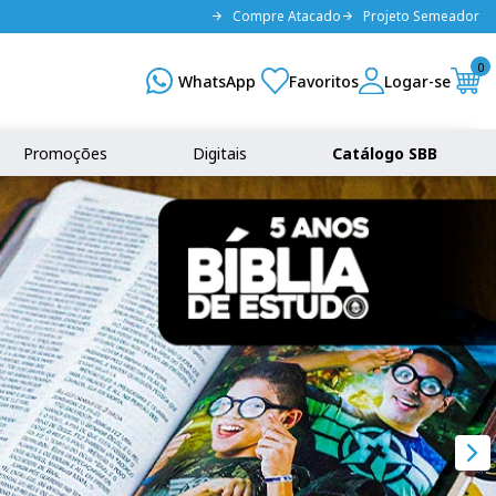
Compre Atacado
Projeto Semeador
0
Promoções
Digitais
Catálogo SBB