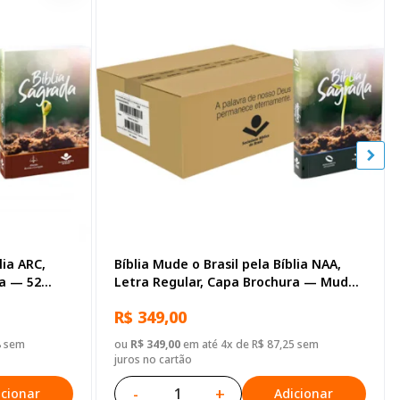
lia ARC,
Bíblia Mude o Brasil pela Bíblia NAA,
ra — 52
Letra Regular, Capa Brochura — Mude
Brasil
R$ 349,00
8 sem
ou
R$ 349,00
em até 4x de R$ 87,25 sem
juros no cartão
-
+
icionar
Adicionar