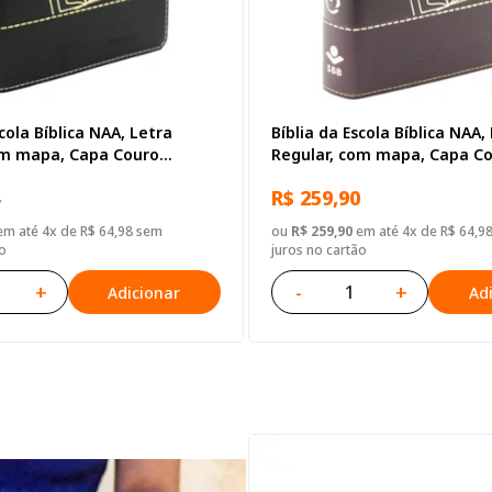
scola Bíblica NAA, Letra
Bíblia da Escola Bíblica NAA,
om mapa, Capa Couro
Regular, com mapa, Capa C
reta
Sintético Vinho
R$ 259,90
m até 4x de R$ 64,98 sem
ou
R$ 259,90
em até 4x de R$ 64,9
o
juros no cartão
+
-
+
Adicionar
Ad