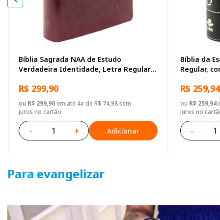
Bíblia Sagrada NAA de Estudo
Bíblia da E
Verdadeira Identidade, Letra Regular,
Regular, c
com mapa, Capa Couro Sintético
Sintético P
R$ 299,90
R$ 259,94
Ilustrada Marrom
ou
R$ 299,90
em até 4x de R$ 74,98 sem
ou
R$ 259,94
e
juros no cartão
juros no cartã
-
+
-
Adicionar
Para evangelizar