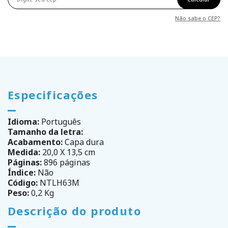
Não sabe o CEP?
Especificações
Idioma:
Português
Tamanho da letra:
Acabamento:
Capa dura
Medida:
20,0 X 13,5 cm
Páginas:
896 páginas
Índice:
Não
Código:
NTLH63M
Peso:
0,2 Kg
Descrição do produto