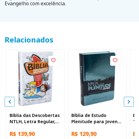
Evangelho com excelência.
Relacionados
Bíblia das Descobertas
Bíblia de Estudo
Bí
NTLH, Letra Regular,
Plenitude para Jovens
Tr
com mapa, Capa Dura
NTLH, Letra Regular,
AR
R$ 139,90
R$ 129,90
R$
Azul
com mapa, Capa Dura
Le