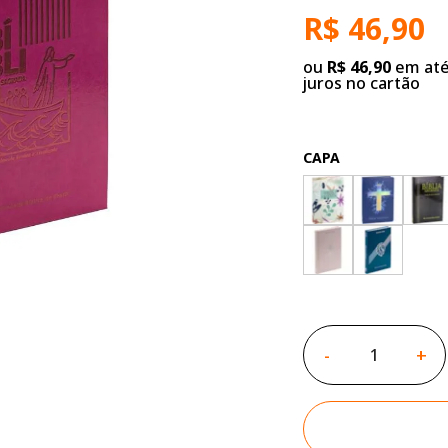
R$ 46,90
ou
R$ 46,90
em até
juros no cartão
CAPA
-
+