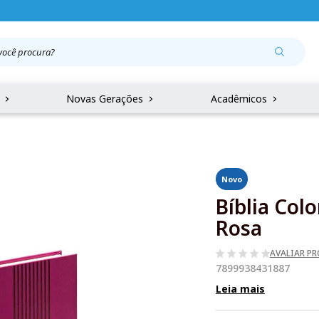
r
Novas Gerações
Acadêmicos
Novo
Bíblia Col
Rosa
AVALIAR P
7899938431887
Leia mais