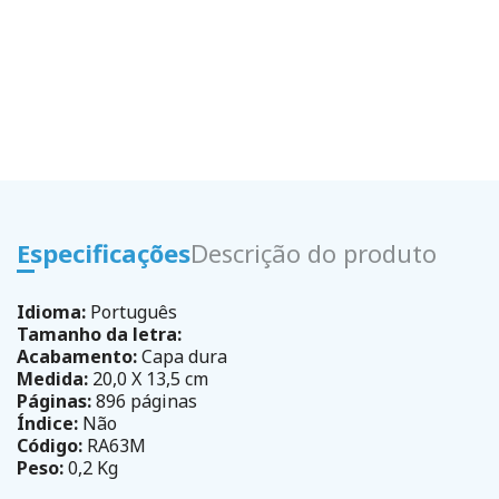
Especificações
Descrição do produto
Idioma:
Português
Tamanho da letra:
Acabamento:
Capa dura
Medida:
20,0 X 13,5 cm
Páginas:
896 páginas
Índice:
Não
Código:
RA63M
Peso:
0,2 Kg