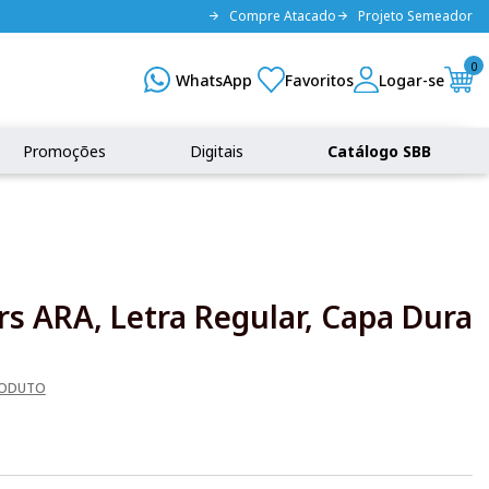
Compre Atacado
Projeto Semeador
0
Promoções
Digitais
Catálogo SBB
ors ARA, Letra Regular, Capa Dura
RODUTO