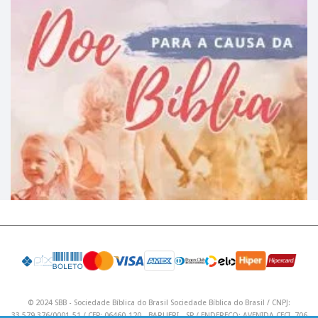
© 2024 SBB - Sociedade Bíblica do Brasil Sociedade Bíblica do Brasil / CNPJ:
33.579.376/0001-51 / CEP: 06460-120 - BARUERI - SP / ENDEREÇO: AVENIDA CECI, 706