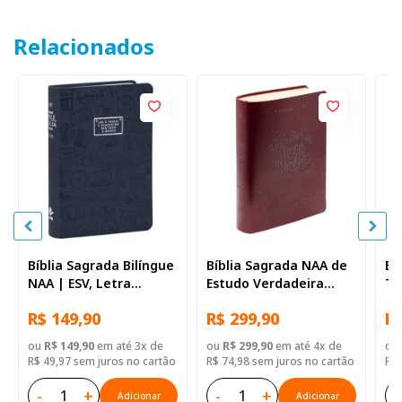
Relacionados
Bíblia Sagrada Bilíngue
Bíblia Sagrada NAA de
Bí
NAA | ESV, Letra
Estudo Verdadeira
Tr
Regular, com mapa,
Identidade, Letra
RV
R$ 149,90
R$ 299,90
R$
Capa Couro Sintético
Regular, com mapa,
co
Azul
Capa Couro Sintético
Si
ou
R$ 149,90
em até 3x de
ou
R$ 299,90
em até 4x de
ou
Ilustrada Marrom
R$ 49,97 sem juros no cartão
R$ 74,98 sem juros no cartão
R$ 
-
+
-
+
-
Adicionar
Adicionar