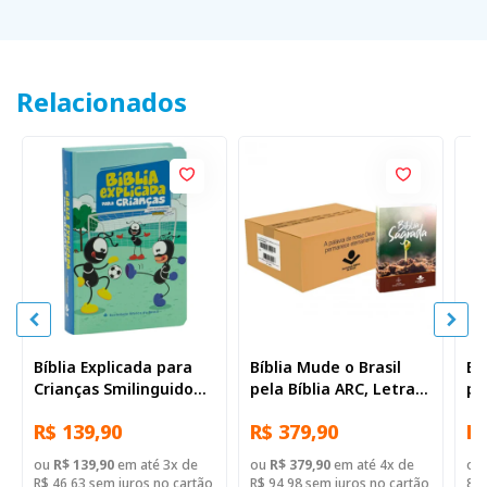
Relacionados
Bíblia Explicada para
Bíblia Mude o Brasil
Bí
Crianças Smilinguido
pela Bíblia ARC, Letra
pe
NTLH | SBB | Bíblia
Regular, Capa Brochura
Re
R$ 139,90
R$ 379,90
R$
Explicada Smilinguido -
— 52 Biblias
Ca
Capa dura ilustrada,
Il
ou
R$ 139,90
em até 3x de
ou
R$ 379,90
em até 4x de
ou
futebol
R$ 46,63 sem juros no cartão
R$ 94,98 sem juros no cartão
8,9