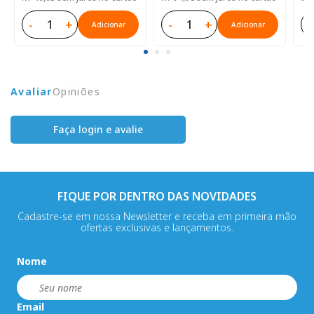
-
+
-
+
-
Adicionar
Adicionar
Avaliar
Opiniões
Faça login e avalie
FIQUE POR DENTRO DAS NOVIDADES
Cadastre-se em nossa Newsletter e receba em primeira mão
ofertas exclusivas e lançamentos.
Nome
Email