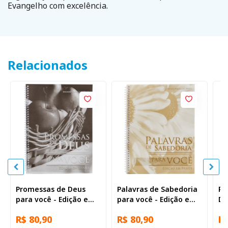
Evangelho com excelência.
Relacionados
Promessas de Deus
Palavras de Sabedoria
Ra
para você - Edição em
para você - Edição em
De
braile
braile
br
R$ 80,90
R$ 80,90
R$