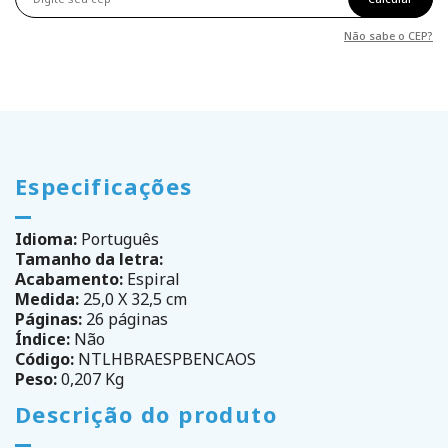
Não sabe o CEP?
Especificações
Idioma:
Português
Tamanho da letra:
Acabamento:
Espiral
Medida:
25,0 X 32,5 cm
Páginas:
26 páginas
Índice:
Não
Código:
NTLHBRAESPBENCAOS
Peso:
0,207 Kg
Descrição do produto