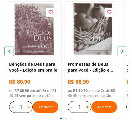
Bênçãos de Deus para
Promessas de Deus
De
você - Edição em braile
para você - Edição em
de
braile
R$ 80,90
R$ 80,90
R$
ou
R$ 80,90
em até 2x de R$
ou
R$ 80,90
em até 2x de R$
ou
40,45 sem juros no cartão
40,45 sem juros no cartão
3,9
-
+
-
+
-
Adicionar
Adicionar