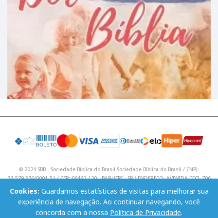
© 2024 SBB - Sociedade Bíblica do Brasil Sociedade Bíblica do Brasil / CNPJ:
33.579.376/0001-51 / CEP: 06460-120 - BARUERI - SP / ENDEREÇO: AVENIDA CECI, 706
/ Telefone: (11) 4195 9590 / Email: lojavirtual@sbb.org.br .
Cookies:
Guardamos estatísticas de visitas para melhorar sua
experiência de navegação. Ao continuar navegando, você
concorda com a nossa
Política de Privacidade
.