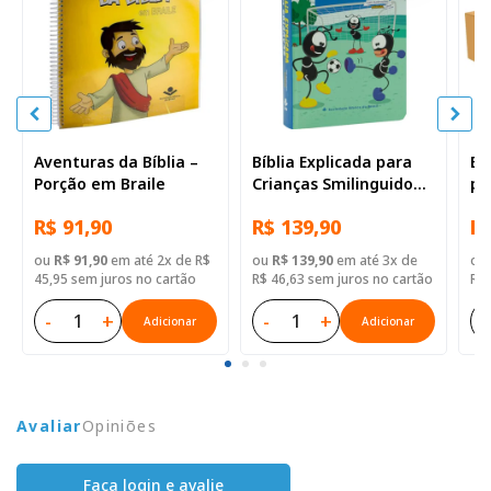
Aventuras da Bíblia –
Bíblia Explicada para
Bí
Porção em Braile
Crianças Smilinguido
pe
NTLH | SBB | Bíblia
Re
R$ 91,90
R$ 139,90
R$
Explicada Smilinguido -
— 
Capa dura ilustrada,
ou
R$ 91,90
em até 2x de R$
ou
R$ 139,90
em até 3x de
ou
futebol
45,95 sem juros no cartão
R$ 46,63 sem juros no cartão
R$ 
-
+
-
+
-
Adicionar
Adicionar
Avaliar
Opiniões
Faça login e avalie