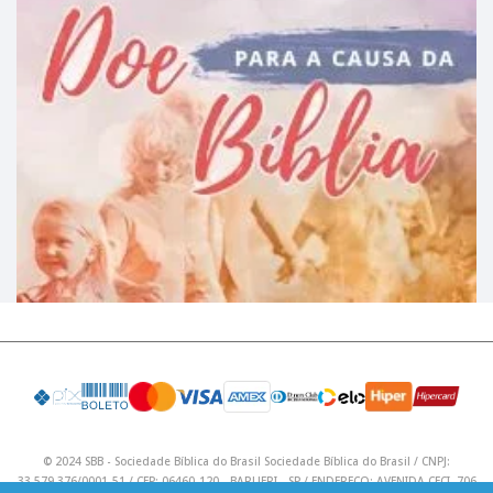
© 2024 SBB - Sociedade Bíblica do Brasil Sociedade Bíblica do Brasil / CNPJ:
33.579.376/0001-51 / CEP: 06460-120 - BARUERI - SP / ENDEREÇO: AVENIDA CECI, 706