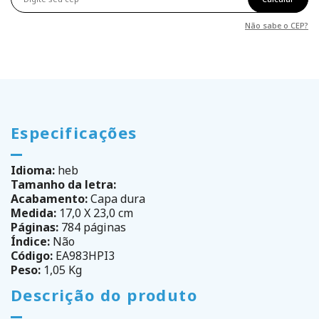
Não sabe o CEP?
Especificações
Idioma:
heb
Tamanho da letra:
Acabamento:
Capa dura
Medida:
17,0 X 23,0 cm
Páginas:
784 páginas
Índice:
Não
Código:
EA983HPI3
Peso:
1,05 Kg
Descrição do produto