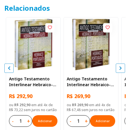
Relacionados
Antigo Testamento
Antigo Testamento
An
Interlinear Hebraico-
Interlinear Hebraico-
In
Português Volume 1
Português Volume 2
Po
R$ 292,90
R$ 269,90
R$
ou
R$ 292,90
em até 4x de
ou
R$ 269,90
em até 4x de
ou
R$ 73,22 sem juros no cartão
R$ 67,48 sem juros no cartão
R$ 
-
+
-
+
-
Adicionar
Adicionar