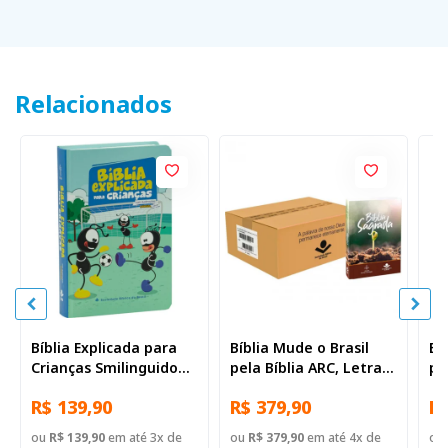
Relacionados
Bíblia Explicada para
Bíblia Mude o Brasil
Bí
Crianças Smilinguido
pela Bíblia ARC, Letra
pe
NTLH | SBB | Bíblia
Regular, Capa Brochura
Re
R$ 139,90
R$ 379,90
R$
Explicada Smilinguido -
— 52 Biblias
Ca
Capa dura ilustrada,
Il
ou
R$ 139,90
em até 3x de
ou
R$ 379,90
em até 4x de
ou
futebol