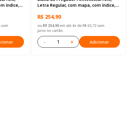
m índice,
Letra Regular, com mapa, com índice,
Preto
Capa Couro Sintético Vinho Nobre
R$ 254,90
8 sem
ou
R$ 254,90
em até 4x de R$ 63,72 sem
juros no cartão
-
+
icionar
Adicionar