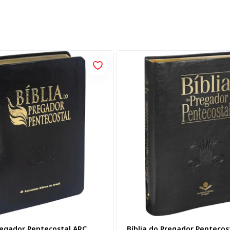
regador Pentecostal ARC,
Bíblia do Pregador Pentecos