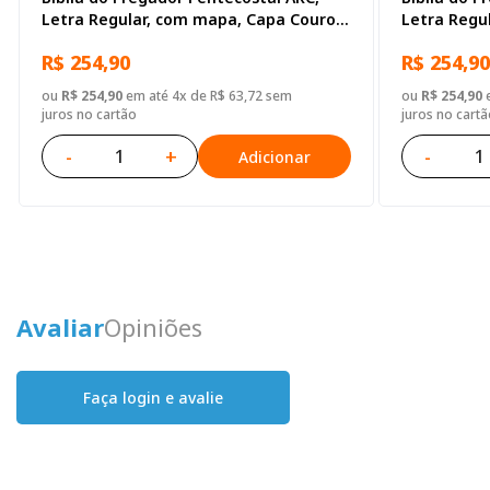
Letra Regular, com mapa, Capa Couro
Letra Regu
Sintético Azul
Capa Couro
R$ 254,90
R$ 254,90
ou
R$ 254,90
em até 4x de R$ 63,72 sem
ou
R$ 254,90
e
juros no cartão
juros no cartã
-
+
-
Adicionar
Avaliar
Opiniões
Faça login e avalie