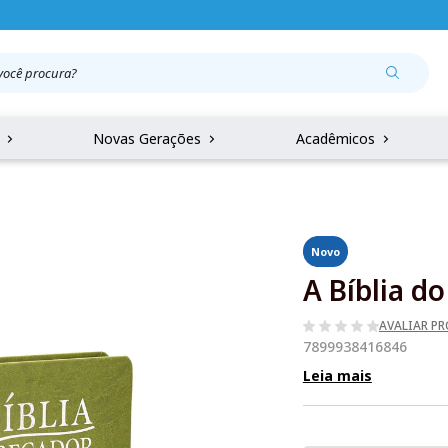
r
Novas Gerações
Acadêmicos
Novo
A Bíblia d
AVALIAR P
7899938416846
Leia mais