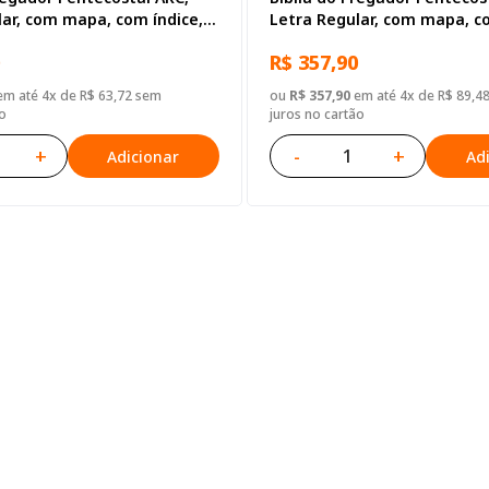
lar, com mapa, com índice,
Letra Regular, com mapa, co
 Sintético Preta Nobre
Capa Couro Sintético Preta 
R$ 357,90
m até 4x de R$ 63,72 sem
ou
R$ 357,90
em até 4x de R$ 89,4
o
juros no cartão
+
-
+
Adicionar
Ad