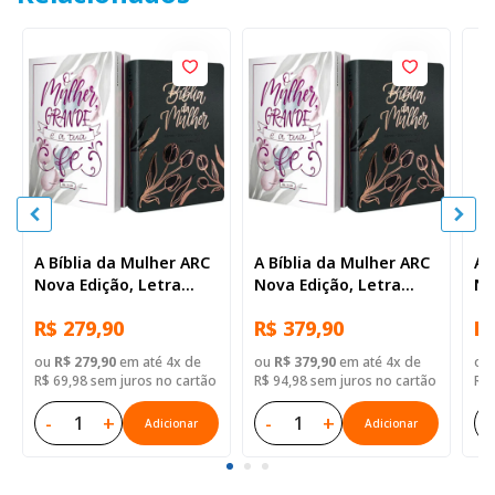
A Bíblia da Mulher ARC
A Bíblia da Mulher ARC
A 
Nova Edição, Letra
Nova Edição, Letra
No
Regular, com mapa,
Regular, com mapa,
Re
R$ 279,90
R$ 379,90
R$
Capa Couro Sintético
Capa Couro Sintético
Ta
Azul
Azul Tulipa
Ca
ou
R$ 279,90
em até 4x de
ou
R$ 379,90
em até 4x de
ou
Az
R$ 69,98 sem juros no cartão
R$ 94,98 sem juros no cartão
R$ 
-
+
-
+
-
Adicionar
Adicionar