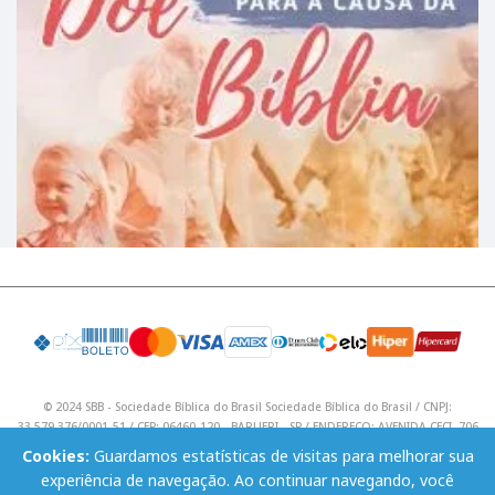
© 2024 SBB - Sociedade Bíblica do Brasil Sociedade Bíblica do Brasil / CNPJ:
33.579.376/0001-51 / CEP: 06460-120 - BARUERI - SP / ENDEREÇO: AVENIDA CECI, 706
/ Telefone: (11) 4195 9590 / Email: lojavirtual@sbb.org.br .
Cookies:
Guardamos estatísticas de visitas para melhorar sua
experiência de navegação. Ao continuar navegando, você