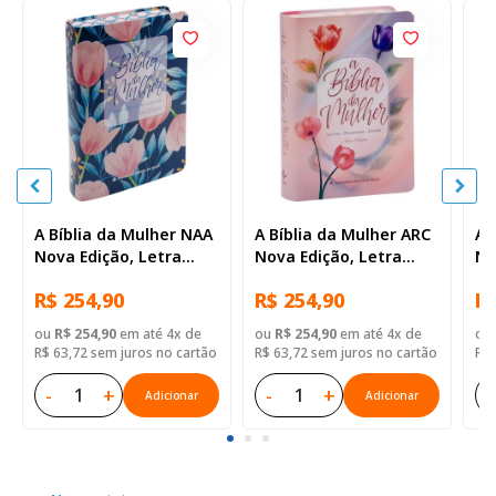
A Bíblia da Mulher NAA
A Bíblia da Mulher ARC
A 
Nova Edição, Letra
Nova Edição, Letra
No
Regular, com espaço
Regular, com mapa,
Re
R$ 254,90
R$ 254,90
R$
para anotação, com
Tamanho Grande,
pa
mapa, Capa Couro
Capa Couro Sintético
ma
ou
R$ 254,90
em até 4x de
ou
R$ 254,90
em até 4x de
ou
Sintético Azul Tulipa
Azul
Si
R$ 63,72 sem juros no cartão
R$ 63,72 sem juros no cartão
R$ 
Br
-
+
-
+
-
Adicionar
Adicionar