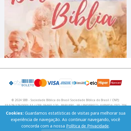
© 2024 SBB - Sociedade Bíblica do Brasil Sociedade Bíblica do Brasil / CNPJ:
33.579.376/0001-51 / CEP: 06460-120 - BARUERI - SP / ENDEREÇO: AVENIDA CECI, 706
/ Telefone: (11) 4195 9590 / Email: lojavirtual@sbb.org.br .
Cookies:
Guardamos estatísticas de visitas para melhorar sua
experiência de navegação. Ao continuar navegando, você
concorda com a nossa
Política de Privacidade
.