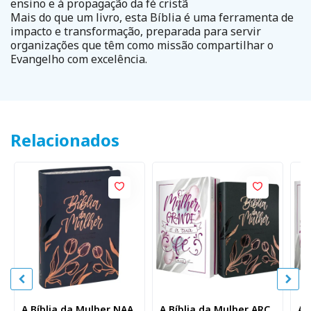
ensino e à propagação da fé cristã
Mais do que um livro, esta Bíblia é uma ferramenta de
impacto e transformação, preparada para servir
organizações que têm como missão compartilhar o
Evangelho com excelência.
Relacionados
A Bíblia da Mulher NAA
A Bíblia da Mulher ARC
A 