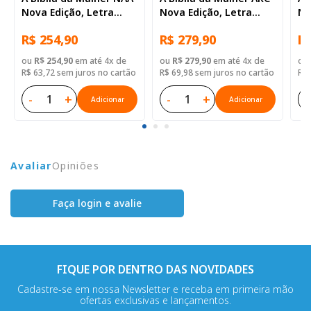
Nova Edição, Letra
Nova Edição, Letra
No
Regular, com espaço
Regular, com mapa,
Re
R$ 254,90
R$ 279,90
R$
para anotação, com
Capa Couro Sintético
Ca
mapa, Tamanho
Azul
Az
ou
R$ 254,90
em até 4x de
ou
R$ 279,90
em até 4x de
ou
Grande, Capa Couro
R$ 63,72 sem juros no cartão
R$ 69,98 sem juros no cartão
R$ 
Sintético Azul
-
+
-
+
-
Adicionar
Adicionar
Avaliar
Opiniões
Faça login e avalie
FIQUE POR DENTRO DAS NOVIDADES
Cadastre-se em nossa Newsletter e receba em primeira mão
ofertas exclusivas e lançamentos.