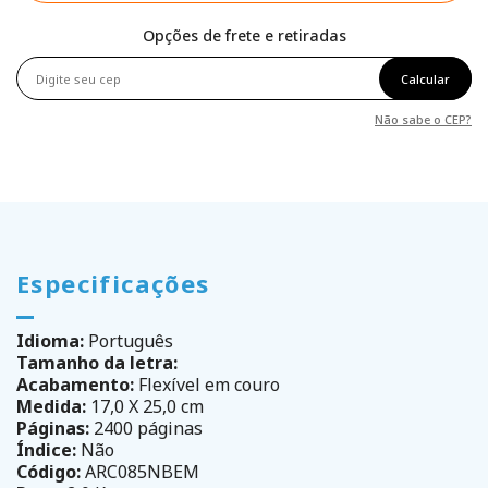
Opções de frete e retiradas
Calcular
Não sabe o CEP?
Especificações
Idioma:
Português
Tamanho da letra:
Acabamento:
Flexível em couro
Medida:
17,0 X 25,0 cm
Páginas:
2400 páginas
Índice:
Não
Código:
ARC085NBEM