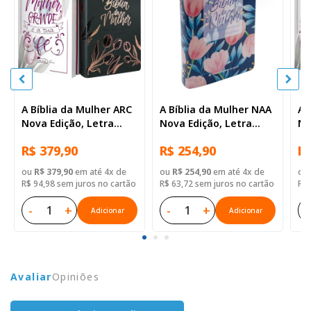
A Bíblia da Mulher ARC
A Bíblia da Mulher NAA
A 
Nova Edição, Letra
Nova Edição, Letra
No
Regular, com mapa,
Regular, com espaço
Re
R$ 379,90
R$ 254,90
R$
Capa Couro Sintético
para anotação, com
Ca
Azul Tulipa
mapa, Capa Couro
Az
ou
R$ 379,90
em até 4x de
ou
R$ 254,90
em até 4x de
ou
Sintético Azul Tulipa
R$ 94,98 sem juros no cartão
R$ 63,72 sem juros no cartão
R$ 
-
+
-
+
-
Adicionar
Adicionar
Avaliar
Opiniões