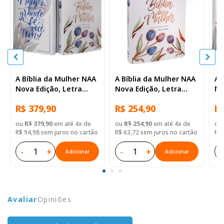
A Bíblia da Mulher NAA
A Bíblia da Mulher NAA
A 
Nova Edição, Letra
Nova Edição, Letra
No
Regular, com espaço
Regular, com espaço
Re
R$ 379,90
R$ 254,90
R$
para anotação, com
para anotação, com
Ca
mapa, Capa Couro
mapa, Capa Couro
Az
ou
R$ 379,90
em até 4x de
ou
R$ 254,90
em até 4x de
ou
Sintético Ilustrada:
Sintético Ilustrada:
R$ 94,98 sem juros no cartão
R$ 63,72 sem juros no cartão
R$ 
Lilas
Branca
-
+
-
+
-
Adicionar
Adicionar
Avaliar
Opiniões