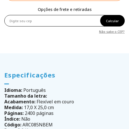
Opções de frete e retiradas
Calcular
Não sabe o CEP?
Especificações
Idioma:
Português
Tamanho da letra:
Acabamento:
Flexível em couro
Medida:
17,0 X 25,0 cm
Páginas:
2400 páginas
Índice:
Não
Código:
ARC085NBEM