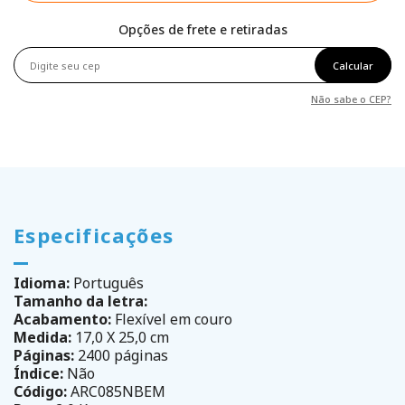
Opções de frete e retiradas
Calcular
Não sabe o CEP?
Especificações
Idioma:
Português
Tamanho da letra:
Acabamento:
Flexível em couro
Medida:
17,0 X 25,0 cm
Páginas:
2400 páginas
Índice:
Não
Código:
ARC085NBEM