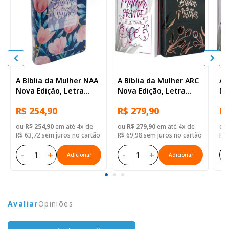
A Bíblia da Mulher NAA
A Bíblia da Mulher ARC
A 
Nova Edição, Letra
Nova Edição, Letra
No
Regular, com espaço
Regular, com mapa,
Re
R$ 254,90
R$ 279,90
R$
para anotação, com
Capa Couro Sintético
Ca
mapa, Capa Couro
Azul
Ro
ou
R$ 254,90
em até 4x de
ou
R$ 279,90
em até 4x de
ou
Sintético Azul Tulipa
R$ 63,72 sem juros no cartão
R$ 69,98 sem juros no cartão
R$ 
-
+
-
+
-
Adicionar
Adicionar
Avaliar
Opiniões