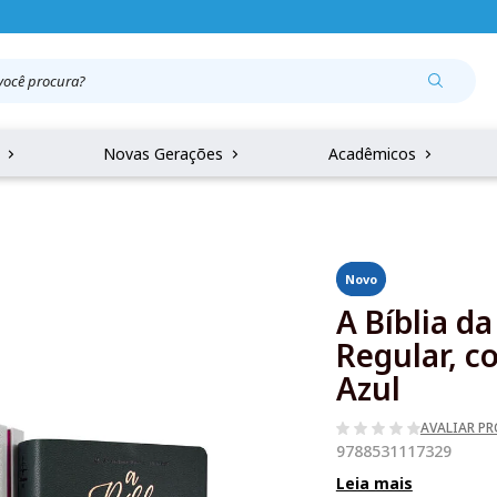
r
Novas Gerações
Acadêmicos
Novo
A Bíblia d
Regular, c
Azul
AVALIAR P
9788531117329
Leia mais