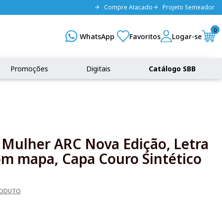
Compre Atacado
Projeto Semeador
0
Promoções
Digitais
Catálogo SBB
a Mulher ARC Nova Edição, Letra
om mapa, Capa Couro Sintético
RODUTO