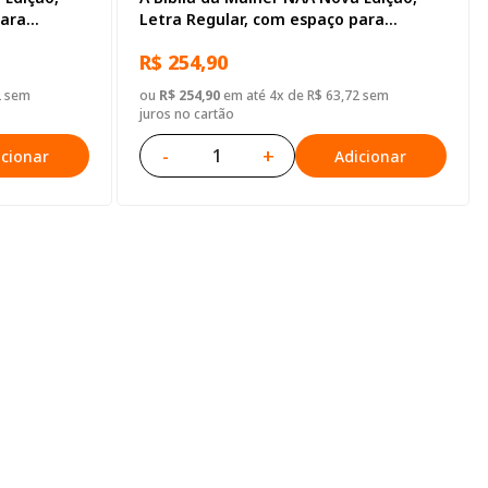
para
Letra Regular, com espaço para
Couro
anotação, com mapa, Tamanho
R$ 254,90
Grande, Capa Couro Sintético Azul
2 sem
ou
R$ 254,90
em até 4x de R$ 63,72 sem
juros no cartão
-
+
icionar
Adicionar