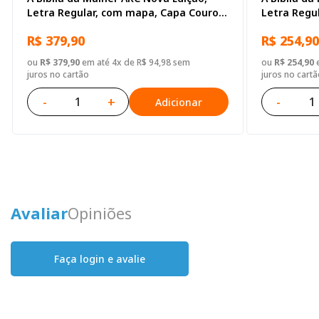
Letra Regular, com mapa, Capa Couro
Letra Regu
Sintético Azul Tulipa
Grande, Cap
R$ 379,90
R$ 254,90
ou
R$ 379,90
em até 4x de R$ 94,98 sem
ou
R$ 254,90
e
juros no cartão
juros no cartã
-
+
-
Adicionar
Avaliar
Opiniões
Faça login e avalie