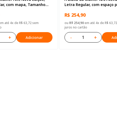
lar, com mapa, Tamanho
Letra Regular, com espaço 
a Couro Sintético Azul
anotação, com mapa, Capa 
R$ 254,90
Sintético Azul Tulipa
m até 4x de R$ 63,72 sem
ou
R$ 254,90
em até 4x de R$ 63,7
o
juros no cartão
+
-
+
Adicionar
Ad