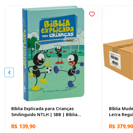
Bíblia Explicada para Crianças
Bíblia Mude
Smilinguido NTLH | SBB | Bíblia
Letra Regu
Explicada Smilinguido - Capa dura
Biblias
R$ 139,90
R$ 379,90
ilustrada, futebol