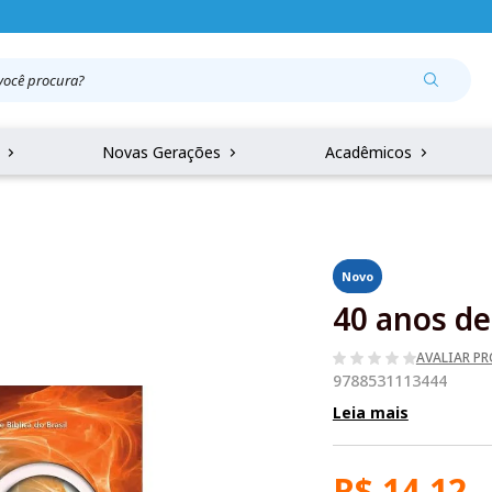
r
Novas Gerações
Acadêmicos
Novo
40 anos de
AVALIAR P
9788531113444
Leia mais
R$ 14,12