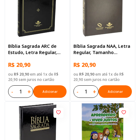
Bíblia Sagrada ARC de
Bíblia Sagrada NAA, Letra
Estudo, Letra Regular,
Regular, Tamanho
com mapa, Capa Dura
Grande, Capa Dura Preta
R$ 20,90
R$ 20,90
Preta
ou
R$ 20,90
em até 1x de R$
ou
R$ 20,90
em até 1x de R$
20,90 sem juros no cartão
20,90 sem juros no cartão
-
+
-
+
Adicionar
Adicionar