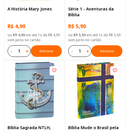
A História Mary Jones
Série 1 - Aventuras da
Bíblia
R$ 4,90
R$ 5,90
ou
R$ 4,90
em até 1x de R$ 4,90
ou
R$ 5,90
em até 1x de R$ 5,90
sem juros no cartão
sem juros no cartão
-
+
-
+
Adicionar
Adicionar
Bíblia Sagrada NTLH,
Bíblia Mude o Brasil pela