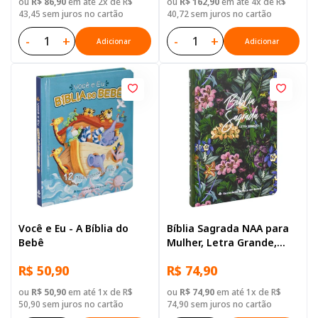
ou
R$ 86,90
em até 2x de R$
ou
R$ 162,90
em até 4x de R$
43,45 sem juros no cartão
40,72 sem juros no cartão
-
+
-
+
Adicionar
Adicionar
Você e Eu - A Bíblia do
Bíblia Sagrada NAA para
Bebê
Mulher, Letra Grande,
Capa Dura Ilustrada:
R$ 50,90
R$ 74,90
Flores
ou
R$ 50,90
em até 1x de R$
ou
R$ 74,90
em até 1x de R$
50,90 sem juros no cartão
74,90 sem juros no cartão