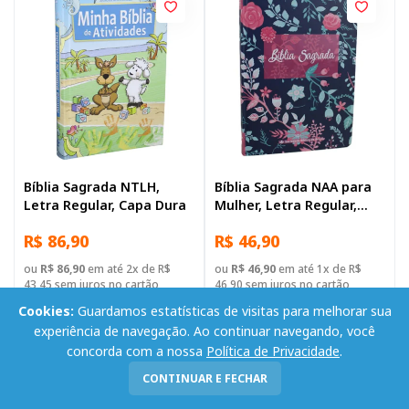
Bíblia Sagrada NTLH,
Bíblia Sagrada NAA para
Letra Regular, Capa Dura
Mulher, Letra Regular,
Capa Dura Ilustrada:
R$ 86,90
R$ 46,90
Florida
ou
R$ 86,90
em até 2x de R$
ou
R$ 46,90
em até 1x de R$
43,45 sem juros no cartão
46,90 sem juros no cartão
Cookies:
Guardamos estatísticas de visitas para melhorar sua
-
+
-
+
Adicionar
Adicionar
experiência de navegação. Ao continuar navegando, você
concorda com a nossa
Política de Privacidade
.
CONTINUAR E FECHAR