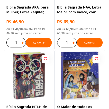
Bíblia Sagrada ARA, para
Bíblia Sagrada NAA, Letra
Mulher, Letra Regular,
Maior, com índice, com
Capa Dura Rosa
zíper, Capa Couro
R$ 46,90
R$ 69,90
Sintético Azul
ou
R$ 46,90
em até 1x de R$
ou
R$ 69,90
em até 1x de R$
46,90 sem juros no cartão
69,90 sem juros no cartão
-
+
-
+
Adicionar
Adicionar
Bíblia Sagrada NTLH de
O Maior de todos os