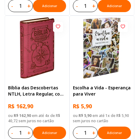
-
+
-
+
Adicionar
Adicionar
Bíblia das Descobertas
Escolha a Vida - Esperança
NTLH, Letra Regular, com
para Viver
mapa, Capa Couro
R$ 162,90
R$ 5,90
Sintético Rosa
ou
R$ 162,90
em até 4x de R$
ou
R$ 5,90
em até 1x de R$ 5,90
40,72 sem juros no cartão
sem juros no cartão
-
+
-
+
Adicionar
Adicionar