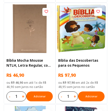
Bíblia Mocha Mousse
Bíblia das Descobertas
NTLH, Letra Regular, com
para os Pequenos
mapa, Capa Dura
R$ 46,90
R$ 97,90
Ilustrada: Terracota
ou
R$ 46,90
em até 1x de R$
ou
R$ 97,90
em até 2x de R$
46,90 sem juros no cartão
48,95 sem juros no cartão
-
+
-
+
Adicionar
Adicionar