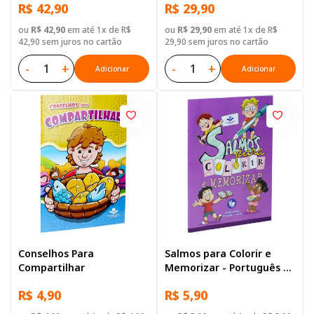
R$ 42,90
R$ 29,90
Brochura Ilustrada:
Marrom
ou
R$ 42,90
em até 1x de R$
ou
R$ 29,90
em até 1x de R$
42,90 sem juros no cartão
29,90 sem juros no cartão
-
+
-
+
Adicionar
Adicionar
Conselhos Para
Salmos para Colorir e
Compartilhar
Memorizar - Português e
Libras
R$ 4,90
R$ 5,90