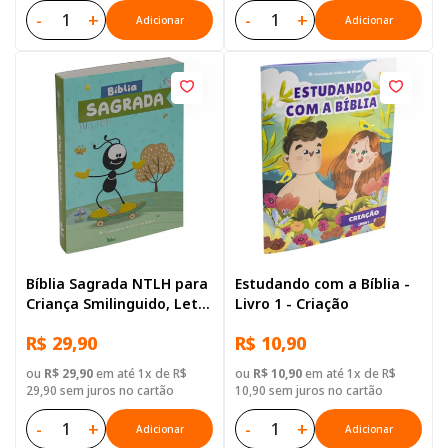
-
+
-
+
Adicionar
Adicionar
Bíblia Sagrada NTLH para
Estudando com a Bíblia -
Criança Smilinguido, Letra
Livro 1 - Criação
Regular, com mapa, Capa
R$ 29,90
R$ 10,90
Brochura Ilustrada: Cinza
ou
R$ 29,90
em até 1x de R$
ou
R$ 10,90
em até 1x de R$
29,90 sem juros no cartão
10,90 sem juros no cartão
-
+
-
+
Adicionar
Adicionar