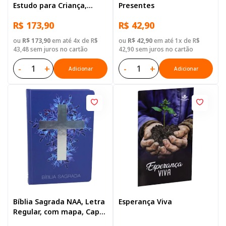
Estudo para Criança,
Presentes
Letra Regular, com
R$ 173,90
R$ 42,90
palavras de Jesus
destacadas, com mapa,
ou
R$ 173,90
em até 4x de R$
ou
R$ 42,90
em até 1x de R$
Capa Dura Ilustrada:
43,48 sem juros no cartão
42,90 sem juros no cartão
Cinza
-
+
-
+
Adicionar
Adicionar
Bíblia Sagrada NAA, Letra
Esperança Viva
Regular, com mapa, Capa
Dura Azul Cruz