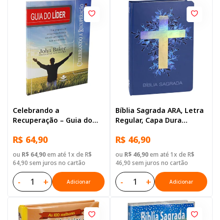
Celebrando a
Bíblia Sagrada ARA, Letra
Recuperação – Guia do
Regular, Capa Dura
Líder
Ilustrada: Cinza
R$ 64,90
R$ 46,90
ou
R$ 64,90
em até 1x de R$
ou
R$ 46,90
em até 1x de R$
64,90 sem juros no cartão
46,90 sem juros no cartão
-
+
-
+
Adicionar
Adicionar