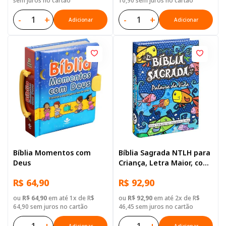
sem juros no cartão
10,90 sem juros no cartão
-
+
-
+
Adicionar
Adicionar
Bíblia Momentos com
Bíblia Sagrada NTLH para
Deus
Criança, Letra Maior, com
mapa, Capa Dura
R$ 64,90
R$ 92,90
Ilustrada: Cinza
ou
R$ 64,90
em até 1x de R$
ou
R$ 92,90
em até 2x de R$
64,90 sem juros no cartão
46,45 sem juros no cartão