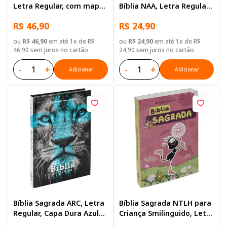
Letra Regular, com mapa,
Bíblia NAA, Letra Regular,
Capa Dura Ilustrada:
Capa Dura Ilustrada
R$ 46,90
R$ 24,90
Azul-claro
ou
R$ 46,90
em até 1x de R$
ou
R$ 24,90
em até 1x de R$
46,90 sem juros no cartão
24,90 sem juros no cartão
-
+
-
+
Adicionar
Adicionar
Bíblia Sagrada ARC, Letra
Bíblia Sagrada NTLH para
Regular, Capa Dura Azul
Criança Smilinguido, Letra
Leão
Regular, com mapa, Capa