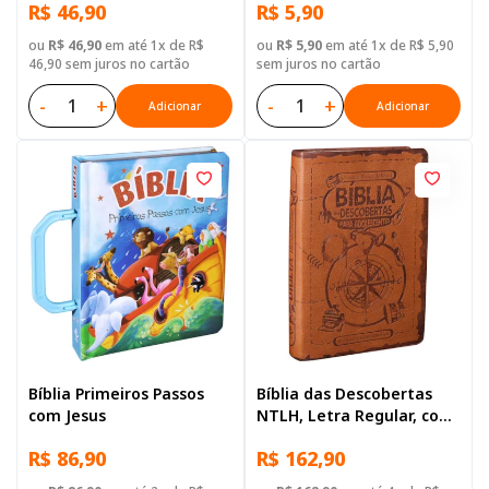
R$ 46,90
R$ 5,90
ou
R$ 46,90
em até 1x de R$
ou
R$ 5,90
em até 1x de R$ 5,90
46,90 sem juros no cartão
sem juros no cartão
-
+
-
+
Adicionar
Adicionar
Bíblia Primeiros Passos
Bíblia das Descobertas
com Jesus
NTLH, Letra Regular, com
mapa, Capa Couro
R$ 86,90
R$ 162,90
Sintético Marrom