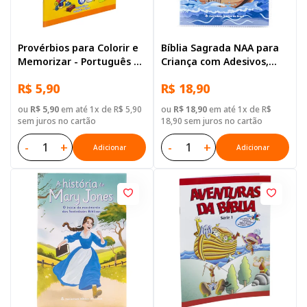
Provérbios para Colorir e
Bíblia Sagrada NAA para
Memorizar - Português e
Criança com Adesivos,
Libras
Letra Regular, Capa
R$ 5,90
R$ 18,90
Brochura Ilustrada:
Terracota
ou
R$ 5,90
em até 1x de R$ 5,90
ou
R$ 18,90
em até 1x de R$
sem juros no cartão
18,90 sem juros no cartão
-
+
-
+
Adicionar
Adicionar