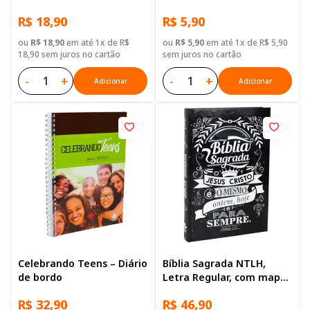
R$ 18,90
R$ 5,90
ou
R$ 18,90
em até 1x de R$
ou
R$ 5,90
em até 1x de R$ 5,90
18,90 sem juros no cartão
sem juros no cartão
-
+
-
+
Adicionar
Adicionar
Celebrando Teens – Diário
Bíblia Sagrada NTLH,
de bordo
Letra Regular, com mapa,
Capa Dura Ilustrada:
R$ 32,90
R$ 46,90
Marrom