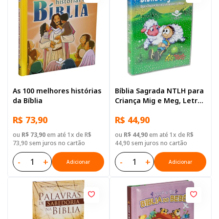
As 100 melhores histórias
Bíblia Sagrada NTLH para
da Bíblia
Criança Mig e Meg, Letra
Regular, com mapa, Capa
R$ 73,90
R$ 44,90
Brochura Ilustrada
ou
R$ 73,90
em até 1x de R$
ou
R$ 44,90
em até 1x de R$
73,90 sem juros no cartão
44,90 sem juros no cartão
-
+
-
+
Adicionar
Adicionar