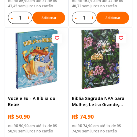
ou
R$ 86,90
em até 2x de R$
ou
R$ 162,90
em até 4x de R$
43,45 sem juros no cartão
40,72 sem juros no cartão
-
+
-
+
Adicionar
Adicionar
Você e Eu - A Bíblia do
Bíblia Sagrada NAA para
Bebê
Mulher, Letra Grande,
Capa Dura Ilustrada:
R$ 50,90
R$ 74,90
Flores
ou
R$ 50,90
em até 1x de R$
ou
R$ 74,90
em até 1x de R$
50,90 sem juros no cartão
74,90 sem juros no cartão