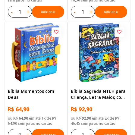
sem juros no cartão
10,90 sem juros no cartão
-
+
-
+
Adicionar
Adicionar
Bíblia Momentos com
Bíblia Sagrada NTLH para
Deus
Criança, Letra Maior, com
mapa, Capa Dura
R$ 64,90
R$ 92,90
Ilustrada: Cinza
ou
R$ 64,90
em até 1x de R$
ou
R$ 92,90
em até 2x de R$
64,90 sem juros no cartão
46,45 sem juros no cartão