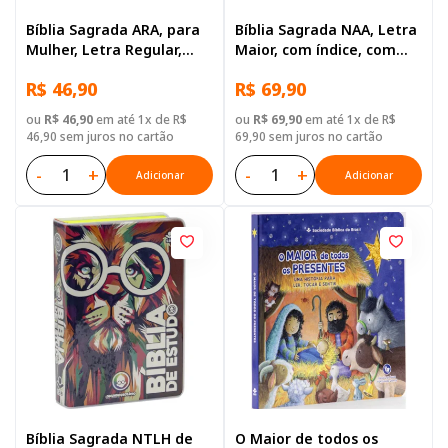
Bíblia Sagrada ARA, para
Bíblia Sagrada NAA, Letra
Mulher, Letra Regular,
Maior, com índice, com
Capa Dura Rosa
zíper, Capa Couro
R$ 46,90
R$ 69,90
Sintético Azul
ou
R$ 46,90
em até 1x de R$
ou
R$ 69,90
em até 1x de R$
46,90 sem juros no cartão
69,90 sem juros no cartão
-
+
-
+
Adicionar
Adicionar
Bíblia Sagrada NTLH de
O Maior de todos os