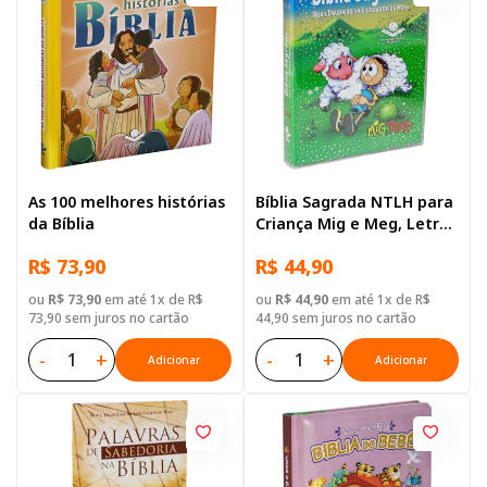
As 100 melhores histórias
Bíblia Sagrada NTLH para
da Bíblia
Criança Mig e Meg, Letra
Regular, com mapa, Capa
R$ 73,90
R$ 44,90
Brochura Ilustrada
ou
R$ 73,90
em até 1x de R$
ou
R$ 44,90
em até 1x de R$
73,90 sem juros no cartão
44,90 sem juros no cartão
-
+
-
+
Adicionar
Adicionar