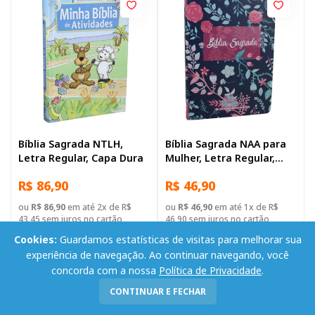
Bíblia Sagrada NTLH,
Bíblia Sagrada NAA para
Letra Regular, Capa Dura
Mulher, Letra Regular,
Capa Dura Ilustrada:
R$ 86,90
R$ 46,90
Florida
ou
R$ 86,90
em até 2x de R$
ou
R$ 46,90
em até 1x de R$
43,45 sem juros no cartão
46,90 sem juros no cartão
Cookies:
Guardamos estatísticas de visitas para melhorar sua
-
+
-
+
Adicionar
Adicionar
experiência de navegação. Ao continuar navegando, você
concorda com a nossa
Política de Privacidade
.
CONTINUAR E FECHAR