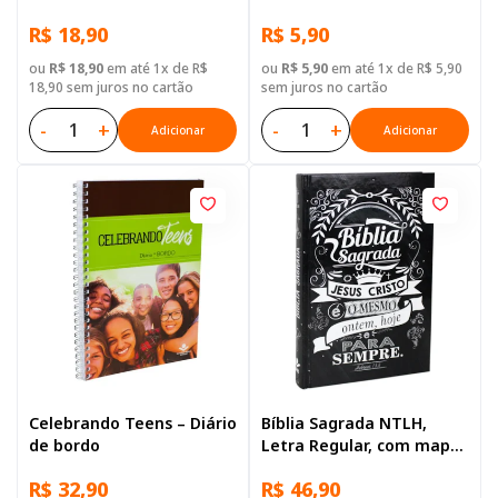
R$ 18,90
R$ 5,90
ou
R$ 18,90
em até 1x de R$
ou
R$ 5,90
em até 1x de R$ 5,90
18,90 sem juros no cartão
sem juros no cartão
-
+
-
+
Adicionar
Adicionar
Celebrando Teens – Diário
Bíblia Sagrada NTLH,
de bordo
Letra Regular, com mapa,
Capa Dura Ilustrada:
R$ 32,90
R$ 46,90
Marrom