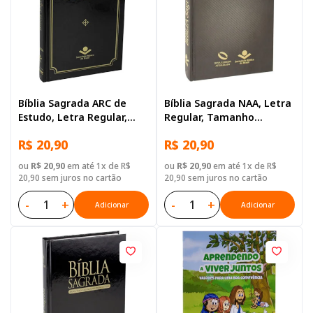
Bíblia Sagrada ARC de
Bíblia Sagrada NAA, Letra
Estudo, Letra Regular,
Regular, Tamanho
com mapa, Capa Dura
Grande, Capa Dura Preta
R$ 20,90
R$ 20,90
Preta
ou
R$ 20,90
em até 1x de R$
ou
R$ 20,90
em até 1x de R$
20,90 sem juros no cartão
20,90 sem juros no cartão
-
+
-
+
Adicionar
Adicionar