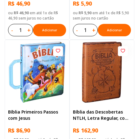
R$ 46,90
R$ 5,90
ou
R$ 46,90
em até 1x de R$
ou
R$ 5,90
em até 1x de R$ 5,90
46,90 sem juros no cartão
sem juros no cartão
-
+
-
+
Adicionar
Adicionar
Bíblia Primeiros Passos
Bíblia das Descobertas
com Jesus
NTLH, Letra Regular, com
mapa, Capa Couro
R$ 86,90
R$ 162,90
Sintético Marrom