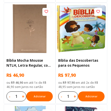
Bíblia Mocha Mousse
Bíblia das Descobertas
NTLH, Letra Regular, com
para os Pequenos
mapa, Capa Dura
R$ 46,90
R$ 97,90
Ilustrada: Terracota
ou
R$ 46,90
em até 1x de R$
ou
R$ 97,90
em até 2x de R$
46,90 sem juros no cartão
48,95 sem juros no cartão
-
+
-
+
Adicionar
Adicionar