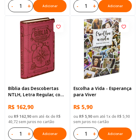
-
+
-
+
Adicionar
Adicionar
Bíblia das Descobertas
Escolha a Vida - Esperança
NTLH, Letra Regular, com
para Viver
mapa, Capa Couro
R$ 162,90
R$ 5,90
Sintético Rosa
ou
R$ 162,90
em até 4x de R$
ou
R$ 5,90
em até 1x de R$ 5,90
40,72 sem juros no cartão
sem juros no cartão
-
+
-
+
Adicionar
Adicionar