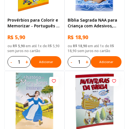
Provérbios para Colorir e
Bíblia Sagrada NAA para
Memorizar - Português e
Criança com Adesivos,
Libras
Letra Regular, Capa
R$ 5,90
R$ 18,90
Brochura Ilustrada:
Terracota
ou
R$ 5,90
em até 1x de R$ 5,90
ou
R$ 18,90
em até 1x de R$
sem juros no cartão
18,90 sem juros no cartão
-
+
-
+
Adicionar
Adicionar