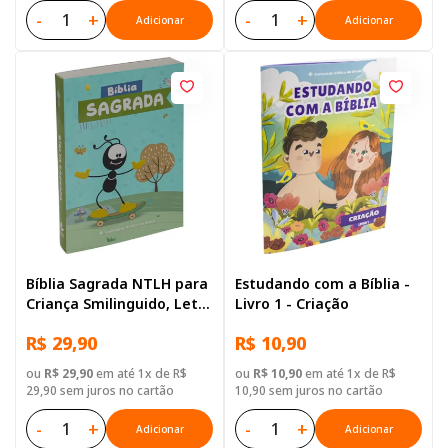
-
+
-
+
Adicionar
Adicionar
Bíblia Sagrada NTLH para
Estudando com a Bíblia -
Criança Smilinguido, Letra
Livro 1 - Criação
Regular, com mapa, Capa
R$ 29,90
R$ 10,90
Brochura Ilustrada: Cinza
ou
R$ 29,90
em até 1x de R$
ou
R$ 10,90
em até 1x de R$
29,90 sem juros no cartão
10,90 sem juros no cartão
-
+
-
+
Adicionar
Adicionar