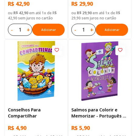
R$ 42,90
R$ 29,90
Brochura Ilustrada:
Marrom
ou
R$ 42,90
em até 1x de R$
ou
R$ 29,90
em até 1x de R$
42,90 sem juros no cartão
29,90 sem juros no cartão
-
+
-
+
Adicionar
Adicionar
Conselhos Para
Salmos para Colorir e
Compartilhar
Memorizar - Português e
Libras
R$ 4,90
R$ 5,90