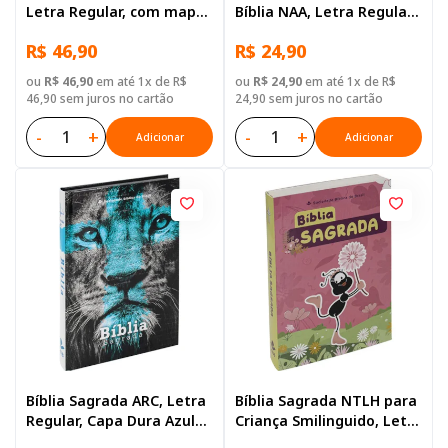
Letra Regular, com mapa,
Bíblia NAA, Letra Regular,
Capa Dura Ilustrada:
Capa Dura Ilustrada
R$ 46,90
R$ 24,90
Azul-claro
ou
R$ 46,90
em até 1x de R$
ou
R$ 24,90
em até 1x de R$
46,90 sem juros no cartão
24,90 sem juros no cartão
-
+
-
+
Adicionar
Adicionar
Bíblia Sagrada ARC, Letra
Bíblia Sagrada NTLH para
Regular, Capa Dura Azul
Criança Smilinguido, Letra
Leão
Regular, com mapa, Capa