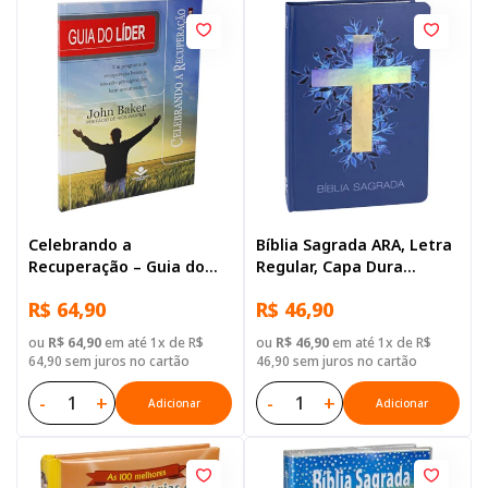
Celebrando a
Bíblia Sagrada ARA, Letra
Recuperação – Guia do
Regular, Capa Dura
Líder
Ilustrada: Cinza
R$ 64,90
R$ 46,90
ou
R$ 64,90
em até 1x de R$
ou
R$ 46,90
em até 1x de R$
64,90 sem juros no cartão
46,90 sem juros no cartão
-
+
-
+
Adicionar
Adicionar