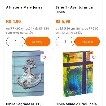
A História Mary Jones
Série 1 - Aventuras da
Bíblia
R$ 4,90
R$ 5,90
ou
R$ 4,90
em até 1x de R$ 4,90
ou
R$ 5,90
em até 1x de R$ 5,90
sem juros no cartão
sem juros no cartão
-
+
-
+
Adicionar
Adicionar
Bíblia Sagrada NTLH,
Bíblia Mude o Brasil pela