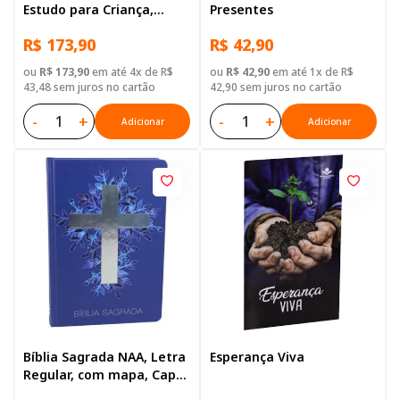
Estudo para Criança,
Presentes
Letra Regular, com
R$ 173,90
R$ 42,90
palavras de Jesus
destacadas, com mapa,
ou
R$ 173,90
em até 4x de R$
ou
R$ 42,90
em até 1x de R$
Capa Dura Ilustrada:
43,48 sem juros no cartão
42,90 sem juros no cartão
Cinza
-
+
-
+
Adicionar
Adicionar
Bíblia Sagrada NAA, Letra
Esperança Viva
Regular, com mapa, Capa
Dura Azul Cruz