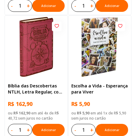
-
+
-
+
Adicionar
Adicionar
Bíblia das Descobertas
Escolha a Vida - Esperança
NTLH, Letra Regular, com
para Viver
mapa, Capa Couro
R$ 162,90
R$ 5,90
Sintético Rosa
ou
R$ 162,90
em até 4x de R$
ou
R$ 5,90
em até 1x de R$ 5,90
40,72 sem juros no cartão
sem juros no cartão
-
+
-
+
Adicionar
Adicionar