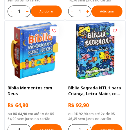
sem juros no cartão
10,90 sem juros no cartão
-
+
-
+
Adicionar
Adicionar
Bíblia Momentos com
Bíblia Sagrada NTLH para
Deus
Criança, Letra Maior, com
mapa, Capa Dura
R$ 64,90
R$ 92,90
Ilustrada: Cinza
ou
R$ 64,90
em até 1x de R$
ou
R$ 92,90
em até 2x de R$
64,90 sem juros no cartão
46,45 sem juros no cartão