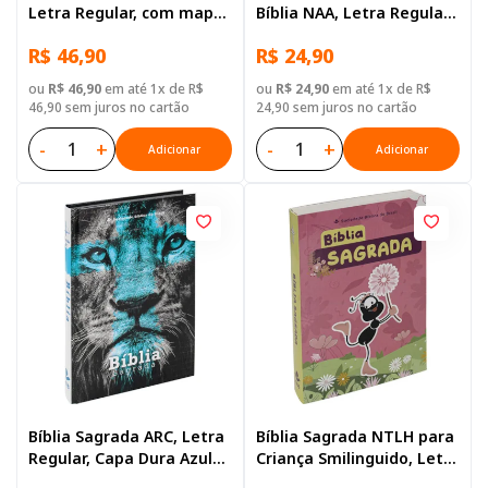
Letra Regular, com mapa,
Bíblia NAA, Letra Regular,
Capa Dura Ilustrada:
Capa Dura Ilustrada
R$ 46,90
R$ 24,90
Azul-claro
ou
R$ 46,90
em até 1x de R$
ou
R$ 24,90
em até 1x de R$
46,90 sem juros no cartão
24,90 sem juros no cartão
-
+
-
+
Adicionar
Adicionar
Bíblia Sagrada ARC, Letra
Bíblia Sagrada NTLH para
Regular, Capa Dura Azul
Criança Smilinguido, Letra
Leão
Regular, com mapa, Capa