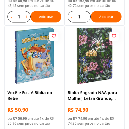
ou
R$ 86,90
em até 2x de R$
ou
R$ 162,90
em até 4x de R$
43,45 sem juros no cartão
40,72 sem juros no cartão
-
+
-
+
Adicionar
Adicionar
Você e Eu - A Bíblia do
Bíblia Sagrada NAA para
Bebê
Mulher, Letra Grande,
Capa Dura Ilustrada:
R$ 50,90
R$ 74,90
Flores
ou
R$ 50,90
em até 1x de R$
ou
R$ 74,90
em até 1x de R$
50,90 sem juros no cartão
74,90 sem juros no cartão