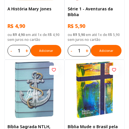
A História Mary Jones
Série 1 - Aventuras da
Bíblia
R$ 4,90
R$ 5,90
ou
R$ 4,90
em até 1x de R$ 4,90
ou
R$ 5,90
em até 1x de R$ 5,90
sem juros no cartão
sem juros no cartão
-
+
-
+
Adicionar
Adicionar
Bíblia Sagrada NTLH,
Bíblia Mude o Brasil pela