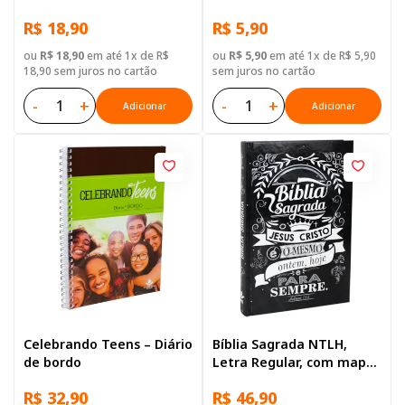
R$ 18,90
R$ 5,90
ou
R$ 18,90
em até 1x de R$
ou
R$ 5,90
em até 1x de R$ 5,90
18,90 sem juros no cartão
sem juros no cartão
-
+
-
+
Adicionar
Adicionar
Celebrando Teens – Diário
Bíblia Sagrada NTLH,
de bordo
Letra Regular, com mapa,
Capa Dura Ilustrada:
R$ 32,90
R$ 46,90
Marrom