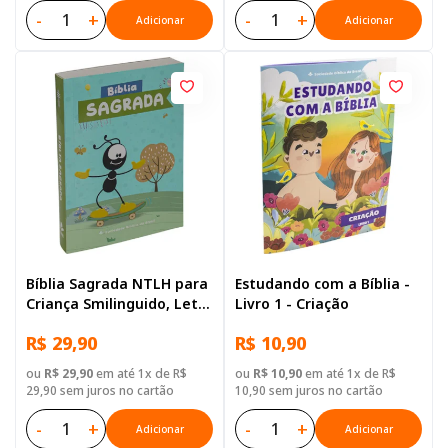
-
+
-
+
Adicionar
Adicionar
Bíblia Sagrada NTLH para
Estudando com a Bíblia -
Criança Smilinguido, Letra
Livro 1 - Criação
Regular, com mapa, Capa
R$ 29,90
R$ 10,90
Brochura Ilustrada: Cinza
ou
R$ 29,90
em até 1x de R$
ou
R$ 10,90
em até 1x de R$
29,90 sem juros no cartão
10,90 sem juros no cartão
-
+
-
+
Adicionar
Adicionar