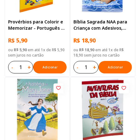
Provérbios para Colorir e
Bíblia Sagrada NAA para
Memorizar - Português e
Criança com Adesivos,
Libras
Letra Regular, Capa
R$ 5,90
R$ 18,90
Brochura Ilustrada:
Terracota
ou
R$ 5,90
em até 1x de R$ 5,90
ou
R$ 18,90
em até 1x de R$
sem juros no cartão
18,90 sem juros no cartão
-
+
-
+
Adicionar
Adicionar