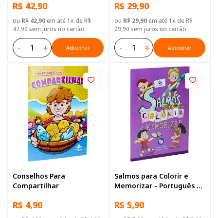
R$ 42,90
R$ 29,90
Brochura Ilustrada:
Marrom
ou
R$ 42,90
em até 1x de R$
ou
R$ 29,90
em até 1x de R$
42,90 sem juros no cartão
29,90 sem juros no cartão
-
+
-
+
Adicionar
Adicionar
Conselhos Para
Salmos para Colorir e
Compartilhar
Memorizar - Português e
Libras
R$ 4,90
R$ 5,90