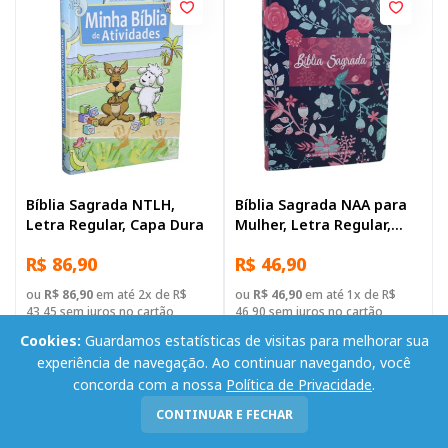
Bíblia Sagrada NTLH,
Bíblia Sagrada NAA para
Letra Regular, Capa Dura
Mulher, Letra Regular,
Capa Dura Ilustrada:
R$ 86,90
R$ 46,90
Florida
ou
R$ 86,90
em até 2x de R$
ou
R$ 46,90
em até 1x de R$
43,45 sem juros no cartão
46,90 sem juros no cartão
Cookies:
Guardamos estatísticas de visitas para melhorar sua
-
+
-
+
Adicionar
Adicionar
experiência de navegação. Ao continuar navegando, você
concorda com a nossa
Política de Privacidade
.
CONTINUAR E FECHAR