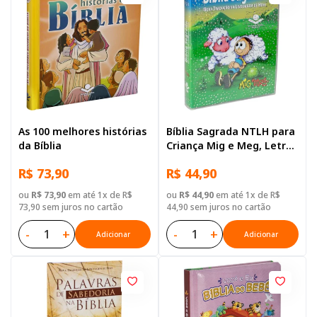
As 100 melhores histórias
Bíblia Sagrada NTLH para
da Bíblia
Criança Mig e Meg, Letra
Regular, com mapa, Capa
R$ 73,90
R$ 44,90
Brochura Ilustrada
ou
R$ 73,90
em até 1x de R$
ou
R$ 44,90
em até 1x de R$
73,90 sem juros no cartão
44,90 sem juros no cartão
-
+
-
+
Adicionar
Adicionar