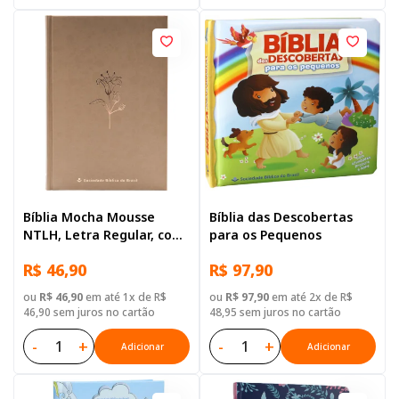
Bíblia Mocha Mousse
Bíblia das Descobertas
NTLH, Letra Regular, com
para os Pequenos
mapa, Capa Dura
R$ 46,90
R$ 97,90
Ilustrada: Terracota
ou
R$ 46,90
em até 1x de R$
ou
R$ 97,90
em até 2x de R$
46,90 sem juros no cartão
48,95 sem juros no cartão
-
+
-
+
Adicionar
Adicionar