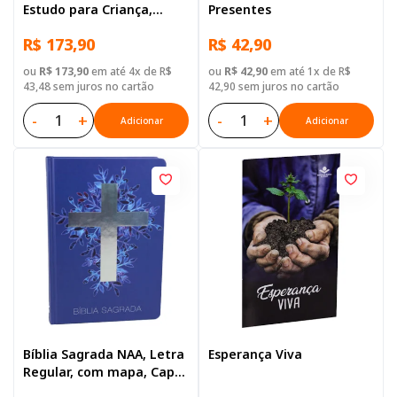
Estudo para Criança,
Presentes
Letra Regular, com
R$ 173,90
R$ 42,90
palavras de Jesus
destacadas, com mapa,
ou
R$ 173,90
em até 4x de R$
ou
R$ 42,90
em até 1x de R$
Capa Dura Ilustrada:
43,48 sem juros no cartão
42,90 sem juros no cartão
Cinza
-
+
-
+
Adicionar
Adicionar
Bíblia Sagrada NAA, Letra
Esperança Viva
Regular, com mapa, Capa
Dura Azul Cruz