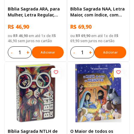
Bíblia Sagrada ARA, para
Bíblia Sagrada NAA, Letra
Mulher, Letra Regular,
Maior, com índice, com
Capa Dura Rosa
zíper, Capa Couro
R$ 46,90
R$ 69,90
Sintético Azul
ou
R$ 46,90
em até 1x de R$
ou
R$ 69,90
em até 1x de R$
46,90 sem juros no cartão
69,90 sem juros no cartão
-
+
-
+
Adicionar
Adicionar
Bíblia Sagrada NTLH de
O Maior de todos os