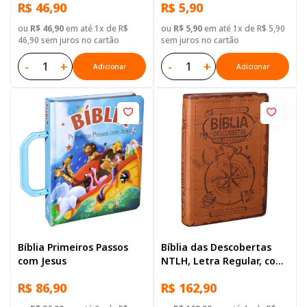
R$ 46,90
R$ 5,90
ou
R$ 46,90
em até 1x de R$
ou
R$ 5,90
em até 1x de R$ 5,90
46,90 sem juros no cartão
sem juros no cartão
-
+
-
+
Adicionar
Adicionar
Bíblia Primeiros Passos
Bíblia das Descobertas
com Jesus
NTLH, Letra Regular, com
mapa, Capa Couro
R$ 86,90
R$ 162,90
Sintético Marrom