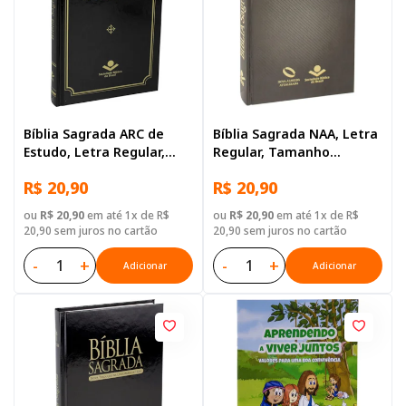
Bíblia Sagrada ARC de
Bíblia Sagrada NAA, Letra
Estudo, Letra Regular,
Regular, Tamanho
com mapa, Capa Dura
Grande, Capa Dura Preta
R$ 20,90
R$ 20,90
Preta
ou
R$ 20,90
em até 1x de R$
ou
R$ 20,90
em até 1x de R$
20,90 sem juros no cartão
20,90 sem juros no cartão
-
+
-
+
Adicionar
Adicionar