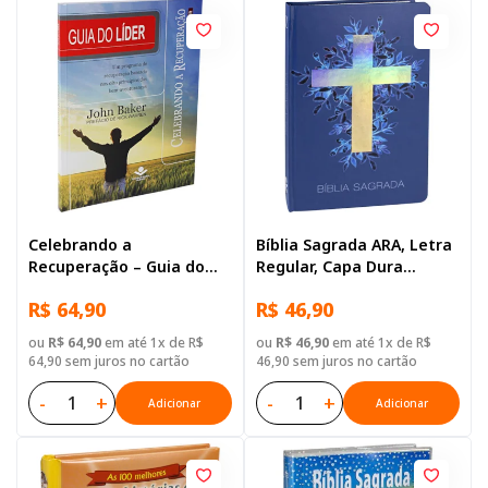
Celebrando a
Bíblia Sagrada ARA, Letra
Recuperação – Guia do
Regular, Capa Dura
Líder
Ilustrada: Cinza
R$ 64,90
R$ 46,90
ou
R$ 64,90
em até 1x de R$
ou
R$ 46,90
em até 1x de R$
64,90 sem juros no cartão
46,90 sem juros no cartão
-
+
-
+
Adicionar
Adicionar