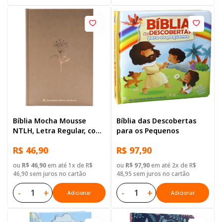
Bíblia Mocha Mousse
Bíblia das Descobertas
NTLH, Letra Regular, com
para os Pequenos
mapa, Capa Dura
R$ 46,90
R$ 97,90
Ilustrada: Terracota
ou
R$ 46,90
em até 1x de R$
ou
R$ 97,90
em até 2x de R$
46,90 sem juros no cartão
48,95 sem juros no cartão
-
+
-
+
Adicionar
Adicionar