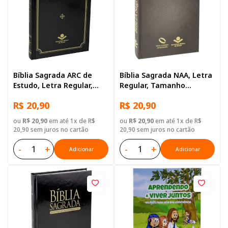
Bíblia Sagrada ARC de
Bíblia Sagrada NAA, Letra
Estudo, Letra Regular,
Regular, Tamanho
com mapa, Capa Dura
Grande, Capa Dura Preta
R$ 20,90
R$ 20,90
Preta
ou
R$ 20,90
em até 1x de R$
ou
R$ 20,90
em até 1x de R$
20,90 sem juros no cartão
20,90 sem juros no cartão
-
+
-
+
Adicionar
Adicionar