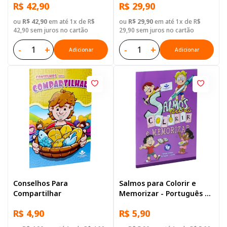
R$ 42,90
R$ 29,90
Brochura Ilustrada:
Marrom
ou
R$ 42,90
em até 1x de R$
ou
R$ 29,90
em até 1x de R$
42,90 sem juros no cartão
29,90 sem juros no cartão
-
+
-
+
Adicionar
Adicionar
Conselhos Para
Salmos para Colorir e
Compartilhar
Memorizar - Português e
Libras
R$ 4,90
R$ 5,90