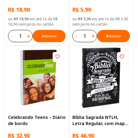
R$ 18,90
R$ 5,90
ou
R$ 18,90
em até 1x de R$
ou
R$ 5,90
em até 1x de R$ 5,90
18,90 sem juros no cartão
sem juros no cartão
-
+
-
+
Adicionar
Adicionar
Celebrando Teens – Diário
Bíblia Sagrada NTLH,
de bordo
Letra Regular, com mapa,
Capa Dura Ilustrada:
R$ 32,90
R$ 46,90
Marrom