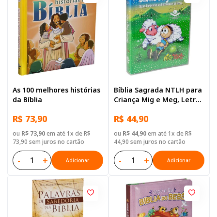
As 100 melhores histórias
Bíblia Sagrada NTLH para
da Bíblia
Criança Mig e Meg, Letra
Regular, com mapa, Capa
R$ 73,90
R$ 44,90
Brochura Ilustrada
ou
R$ 73,90
em até 1x de R$
ou
R$ 44,90
em até 1x de R$
73,90 sem juros no cartão
44,90 sem juros no cartão
-
+
-
+
Adicionar
Adicionar