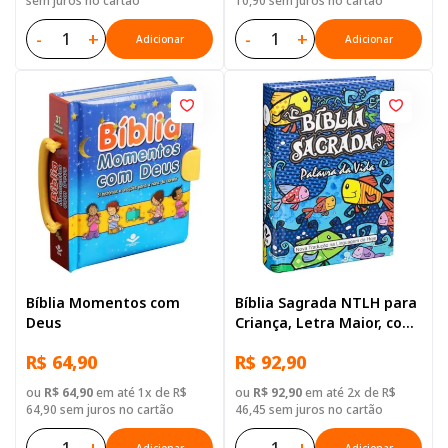
sem juros no cartão
10,90 sem juros no cartão
-
+
-
+
Adicionar
Adicionar
Bíblia Momentos com
Bíblia Sagrada NTLH para
Deus
Criança, Letra Maior, com
mapa, Capa Dura
R$ 64,90
R$ 92,90
Ilustrada: Cinza
ou
R$ 64,90
em até 1x de R$
ou
R$ 92,90
em até 2x de R$
64,90 sem juros no cartão
46,45 sem juros no cartão