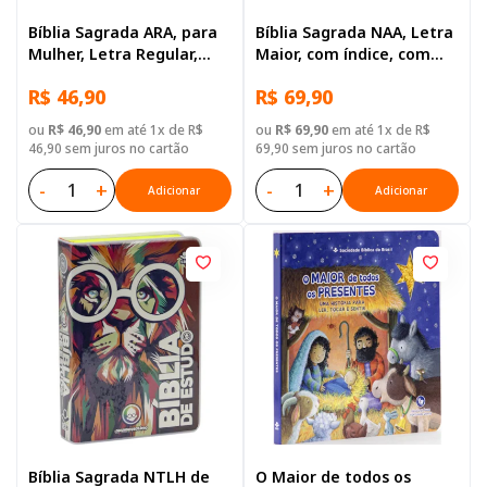
Bíblia Sagrada ARA, para
Bíblia Sagrada NAA, Letra
Mulher, Letra Regular,
Maior, com índice, com
Capa Dura Rosa
zíper, Capa Couro
R$ 46,90
R$ 69,90
Sintético Azul
ou
R$ 46,90
em até 1x de R$
ou
R$ 69,90
em até 1x de R$
46,90 sem juros no cartão
69,90 sem juros no cartão
-
+
-
+
Adicionar
Adicionar
Bíblia Sagrada NTLH de
O Maior de todos os