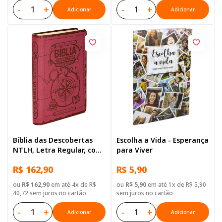
-
+
-
+
Adicionar
Adicionar
Bíblia das Descobertas
Escolha a Vida - Esperança
NTLH, Letra Regular, com
para Viver
mapa, Capa Couro
R$ 162,90
R$ 5,90
Sintético Rosa
ou
R$ 162,90
em até 4x de R$
ou
R$ 5,90
em até 1x de R$ 5,90
40,72 sem juros no cartão
sem juros no cartão
-
+
-
+
Adicionar
Adicionar