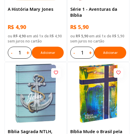
A História Mary Jones
Série 1 - Aventuras da
Bíblia
R$ 4,90
R$ 5,90
ou
R$ 4,90
em até 1x de R$ 4,90
ou
R$ 5,90
em até 1x de R$ 5,90
sem juros no cartão
sem juros no cartão
-
+
-
+
Adicionar
Adicionar
Bíblia Sagrada NTLH,
Bíblia Mude o Brasil pela