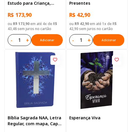
Estudo para Criança,
Presentes
Letra Regular, com
R$ 173,90
R$ 42,90
palavras de Jesus
destacadas, com mapa,
ou
R$ 173,90
em até 4x de R$
ou
R$ 42,90
em até 1x de R$
Capa Dura Ilustrada:
43,48 sem juros no cartão
42,90 sem juros no cartão
Cinza
-
+
-
+
Adicionar
Adicionar
Bíblia Sagrada NAA, Letra
Esperança Viva
Regular, com mapa, Capa
Dura Azul Cruz