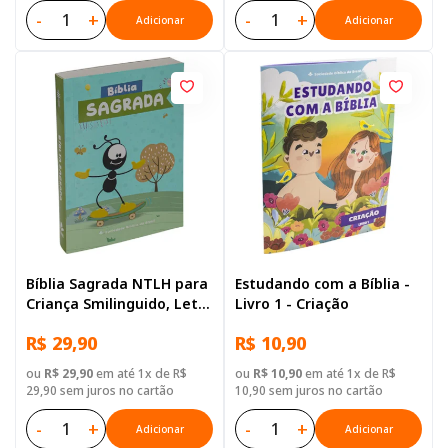
-
+
-
+
Adicionar
Adicionar
Bíblia Sagrada NTLH para
Estudando com a Bíblia -
Criança Smilinguido, Letra
Livro 1 - Criação
Regular, com mapa, Capa
R$ 29,90
R$ 10,90
Brochura Ilustrada: Cinza
ou
R$ 29,90
em até 1x de R$
ou
R$ 10,90
em até 1x de R$
29,90 sem juros no cartão
10,90 sem juros no cartão
-
+
-
+
Adicionar
Adicionar