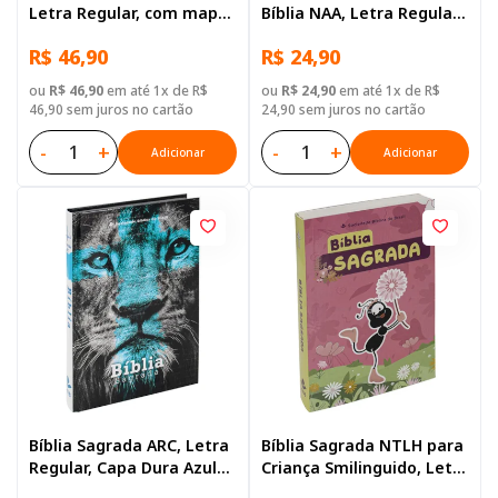
Letra Regular, com mapa,
Bíblia NAA, Letra Regular,
Capa Dura Ilustrada:
Capa Dura Ilustrada
R$ 46,90
R$ 24,90
Azul-claro
ou
R$ 46,90
em até 1x de R$
ou
R$ 24,90
em até 1x de R$
46,90 sem juros no cartão
24,90 sem juros no cartão
-
+
-
+
Adicionar
Adicionar
Bíblia Sagrada ARC, Letra
Bíblia Sagrada NTLH para
Regular, Capa Dura Azul
Criança Smilinguido, Letra
Leão
Regular, com mapa, Capa