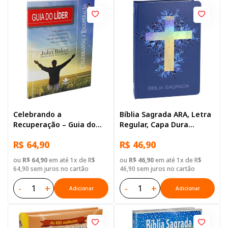
Celebrando a
Bíblia Sagrada ARA, Letra
Recuperação – Guia do
Regular, Capa Dura
Líder
Ilustrada: Cinza
R$ 64,90
R$ 46,90
ou
R$ 64,90
em até 1x de R$
ou
R$ 46,90
em até 1x de R$
64,90 sem juros no cartão
46,90 sem juros no cartão
-
+
-
+
Adicionar
Adicionar