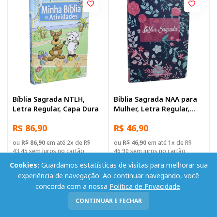
Bíblia Sagrada NTLH,
Bíblia Sagrada NAA para
Letra Regular, Capa Dura
Mulher, Letra Regular,
Capa Dura Ilustrada:
R$ 86,90
R$ 46,90
Florida
ou
R$ 86,90
em até 2x de R$
ou
R$ 46,90
em até 1x de R$
43,45 sem juros no cartão
46,90 sem juros no cartão
Cookies:
Guardamos estatísticas de visitas para melhorar sua
-
+
-
+
Adicionar
Adicionar
experiência de navegação. Ao continuar navegando, você
concorda com a nossa
Política de Privacidade
.
CONTINUAR E FECHAR