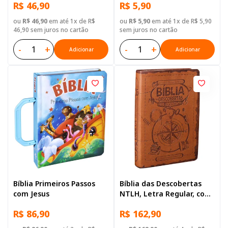
R$ 46,90
R$ 5,90
ou
R$ 46,90
em até 1x de R$
ou
R$ 5,90
em até 1x de R$ 5,90
46,90 sem juros no cartão
sem juros no cartão
-
+
-
+
Adicionar
Adicionar
Bíblia Primeiros Passos
Bíblia das Descobertas
com Jesus
NTLH, Letra Regular, com
mapa, Capa Couro
R$ 86,90
R$ 162,90
Sintético Marrom