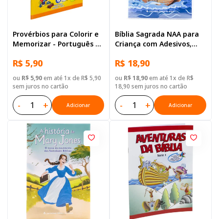
Provérbios para Colorir e
Bíblia Sagrada NAA para
Memorizar - Português e
Criança com Adesivos,
Libras
Letra Regular, Capa
R$ 5,90
R$ 18,90
Brochura Ilustrada:
Terracota
ou
R$ 5,90
em até 1x de R$ 5,90
ou
R$ 18,90
em até 1x de R$
sem juros no cartão
18,90 sem juros no cartão
-
+
-
+
Adicionar
Adicionar