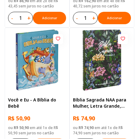
ou
R$ 86,90
em até 2x de R$
ou
R$ 162,90
em até 4x de R$
43,45 sem juros no cartão
40,72 sem juros no cartão
-
+
-
+
Adicionar
Adicionar
Você e Eu - A Bíblia do
Bíblia Sagrada NAA para
Bebê
Mulher, Letra Grande,
Capa Dura Ilustrada:
R$ 50,90
R$ 74,90
Flores
ou
R$ 50,90
em até 1x de R$
ou
R$ 74,90
em até 1x de R$
50,90 sem juros no cartão
74,90 sem juros no cartão