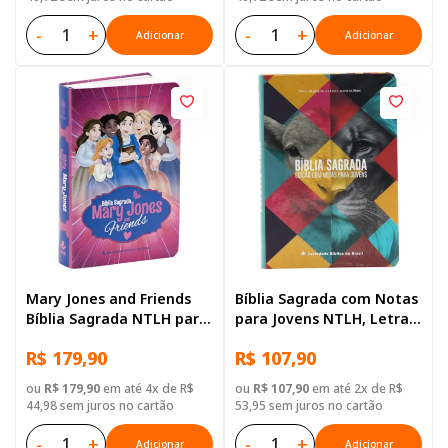
-
+
-
+
Adicionar
Adicionar
Mary Jones and Friends
Bíblia Sagrada com Notas
Bíblia Sagrada NTLH para
para Jovens NTLH, Letra
meninas Capa Luxo
Regular, com mapa, Capa
R$ 179,90
R$ 107,90
Semi Flexível Ilustrada
ou
R$ 179,90
em até 4x de R$
ou
R$ 107,90
em até 2x de R$
44,98 sem juros no cartão
53,95 sem juros no cartão
-
+
-
+
Adicionar
Adicionar