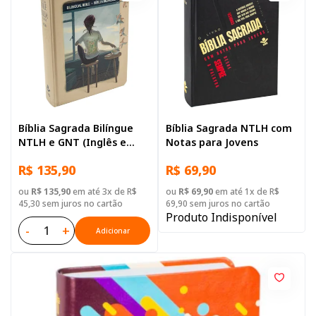
Bíblia Sagrada Bilíngue
Bíblia Sagrada NTLH com
NTLH e GNT (Inglês e
Notas para Jovens
Português) de Estudo
R$ 135,90
R$ 69,90
para Adolescente, Letra
Regular, com mapa, Capa
ou
R$ 135,90
em até 3x de R$
ou
R$ 69,90
em até 1x de R$
Dura Ilustrada: Cinza
45,30 sem juros no cartão
69,90 sem juros no cartão
Produto Indisponível
-
+
Adicionar