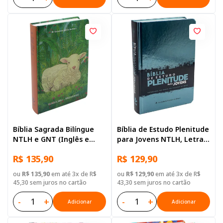
Bíblia Sagrada Bilíngue
Bíblia de Estudo Plenitude
NTLH e GNT (Inglês e
para Jovens NTLH, Letra
Português) de Estudo
Regular, com mapa, Capa
R$ 135,90
R$ 129,90
para Adolescente, Letra
Dura Azul
Regular, com mapa, Capa
ou
R$ 135,90
em até 3x de R$
ou
R$ 129,90
em até 3x de R$
Dura Ilustrada: Verde-
45,30 sem juros no cartão
43,30 sem juros no cartão
escura
-
+
-
+
Adicionar
Adicionar