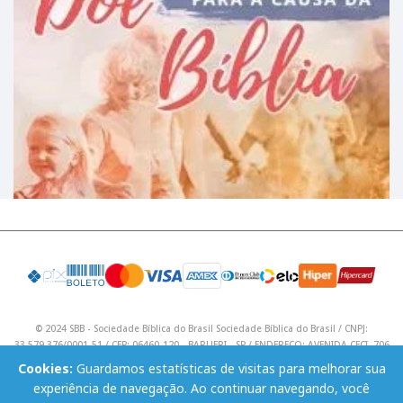
© 2024 SBB - Sociedade Bíblica do Brasil Sociedade Bíblica do Brasil / CNPJ:
33.579.376/0001-51 / CEP: 06460-120 - BARUERI - SP / ENDEREÇO: AVENIDA CECI, 706
/ Telefone: (11) 4195 9590 / Email: lojavirtual@sbb.org.br .
Cookies:
Guardamos estatísticas de visitas para melhorar sua
experiência de navegação. Ao continuar navegando, você