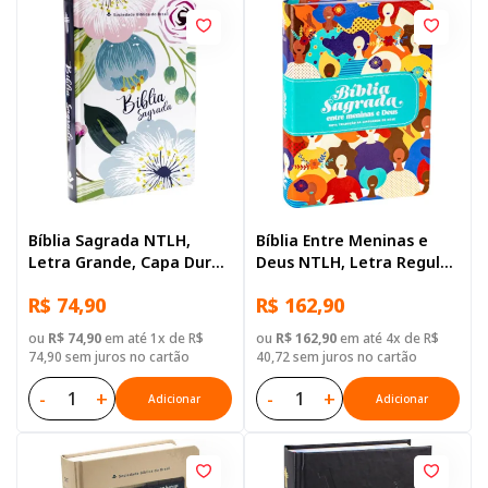
Bíblia Sagrada NTLH,
Bíblia Entre Meninas e
Letra Grande, Capa Dura
Deus NTLH, Letra Regular,
Azaleia
com mapa, Capa Couro
R$ 74,90
R$ 162,90
Sintético Ilustrada:
Dourada
ou
R$ 74,90
em até 1x de R$
ou
R$ 162,90
em até 4x de R$
74,90 sem juros no cartão
40,72 sem juros no cartão
-
+
-
+
Adicionar
Adicionar