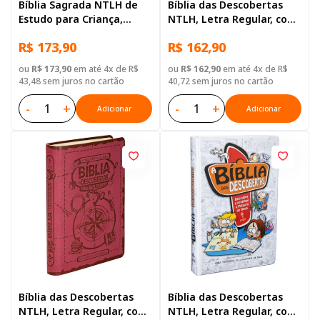
Bíblia Sagrada NTLH de
Bíblia das Descobertas
Estudo para Criança,
NTLH, Letra Regular, com
Letra Regular, com
mapa, Capa Couro
R$ 173,90
R$ 162,90
palavras de Jesus
Sintético Marrom
destacadas, com mapa,
ou
R$ 173,90
em até 4x de R$
ou
R$ 162,90
em até 4x de R$
Capa Dura Ilustrada:
43,48 sem juros no cartão
40,72 sem juros no cartão
Cinza
-
+
-
+
Adicionar
Adicionar
Bíblia das Descobertas
Bíblia das Descobertas
NTLH, Letra Regular, com
NTLH, Letra Regular, com