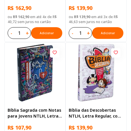
mapa, Capa Couro
mapa, Capa Dura Azul
R$ 162,90
R$ 139,90
Sintético Rosa
ou
R$ 162,90
em até 4x de R$
ou
R$ 139,90
em até 3x de R$
40,72 sem juros no cartão
46,63 sem juros no cartão
-
+
-
+
Adicionar
Adicionar
Bíblia Sagrada com Notas
Bíblia das Descobertas
para Jovens NTLH, Letra
NTLH, Letra Regular, com
Regular, com mapa, Capa
mapa, Capa Dura Rosa
R$ 107,90
R$ 139,90
Semi Flexível Ilustrada: