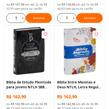
Marrom
ou
R$ 107,90
em até 2x de R$
ou
R$ 139,90
em até 3x de R$
53,95 sem juros no cartão
46,63 sem juros no cartão
-
+
-
+
Adicionar
Adicionar
Bíblia de Estudo Plenitude
Bíblia Entre Meninas e
para Jovens NTLH SBB
Deus NTLH, Letra Regular,
Capa em couro sintético,
com mapa, Capa Couro
R$ 162,90
R$ 162,90
cinza escuro
Sintético Ilustrada:
Branca
ou
R$ 162,90
em até 4x de R$
ou
R$ 162,90
em até 4x de R$
40,72 sem juros no cartão
40,72 sem juros no cartão