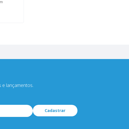
em
s e lançamentos.
Cadastrar