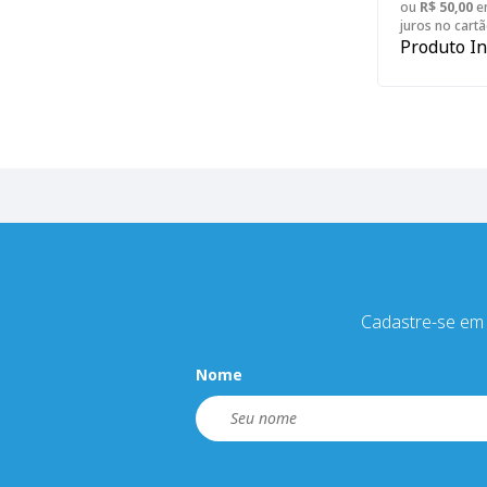
ou
R$ 50,00
em
juros no cart
Produto In
Cadastre-se em 
Nome