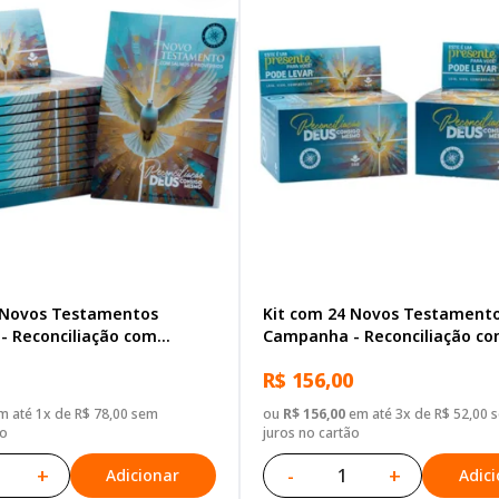
 Novos Testamentos
Kit com 24 Novos Testament
 Reconciliação com
Campanha - Reconciliação c
rovérbios
Salmos e Provérbios
R$ 156,00
 até 1x de R$ 78,00 sem
ou
R$ 156,00
em até 3x de R$ 52,00 
ão
juros no cartão
+
-
+
Adicionar
Adic