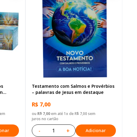
os
Testamento com Salmos e Provérbios
om
– palavras de Jesus em destaque
R$ 7,00
sem
ou
R$ 7,00
em até 1x de R$ 7,00 sem
juros no cartão
-
+
ionar
Adicionar