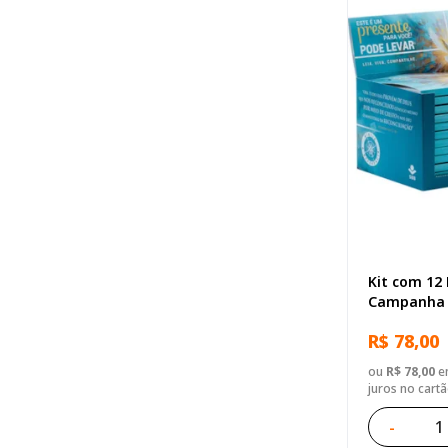
Kit com 12
Campanha -
Salmos e P
R$ 78,00
ou
R$ 78,00
em
juros no cart
-