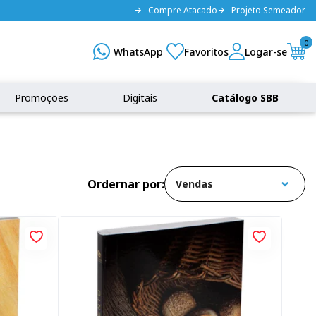
Compre Atacado
Projeto Semeador
0
Promoções
Digitais
Catálogo SBB
Ordernar por: