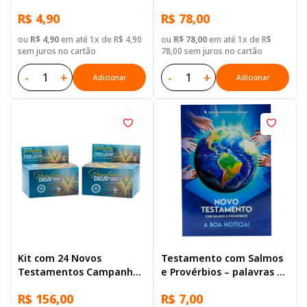
Reconciliação com Salmos
R$ 4,90
R$ 78,00
e Provérbios
ou
R$ 4,90
em até 1x de R$ 4,90
ou
R$ 78,00
em até 1x de R$
sem juros no cartão
78,00 sem juros no cartão
-
+
-
+
Adicionar
Adicionar
Kit com 24 Novos
Testamento com Salmos
Testamentos Campanha -
e Provérbios – palavras de
Reconciliação com Salmos
Jesus em destaque
R$ 156,00
R$ 7,00
e Provérbios