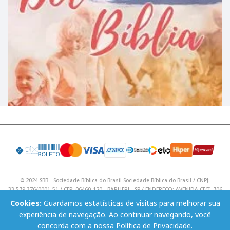
© 2024 SBB - Sociedade Bíblica do Brasil Sociedade Bíblica do Brasil / CNPJ:
33.579.376/0001-51 / CEP: 06460-120 - BARUERI - SP / ENDEREÇO: AVENIDA CECI, 706
/ Telefone: (11) 4195 9590 / Email: lojavirtual@sbb.org.br .
Cookies:
Guardamos estatísticas de visitas para melhorar sua
experiência de navegação. Ao continuar navegando, você
concorda com a nossa
Política de Privacidade
.