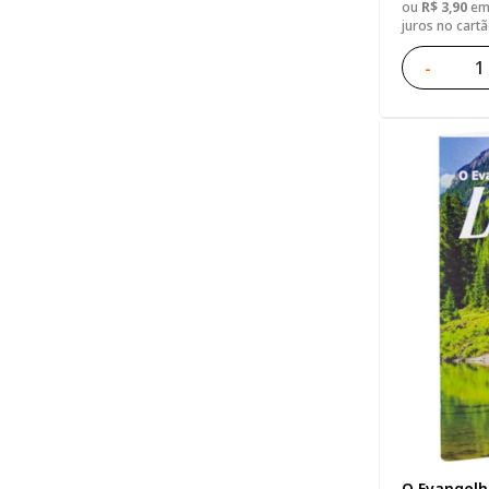
ou
R$ 3,90
em 
juros no cart
-
O Evangelh