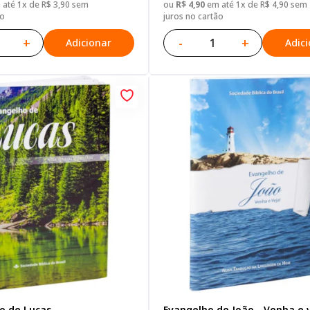
até 1x de R$ 3,90 sem
ou
R$ 4,90
em até 1x de R$ 4,90 sem
ão
juros no cartão
+
-
+
Adicionar
Adic
o de Lucas
Evangelho de João - Venha e 