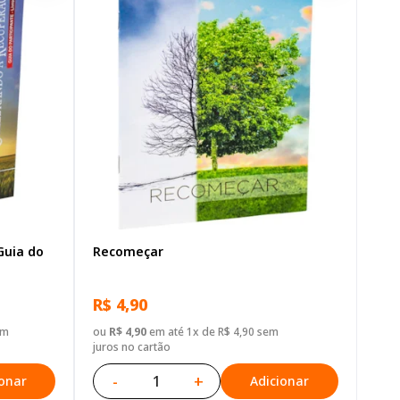
Guia do
Recomeçar
R$ 4,90
em
ou
R$ 4,90
em até 1x de R$ 4,90 sem
juros no cartão
-
+
ionar
Adicionar