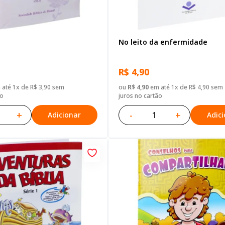
No leito da enfermidade
R$ 4,90
até 1x de R$ 3,90 sem
ou
R$ 4,90
em até 1x de R$ 4,90 sem
ão
juros no cartão
+
-
+
Adicionar
Adic