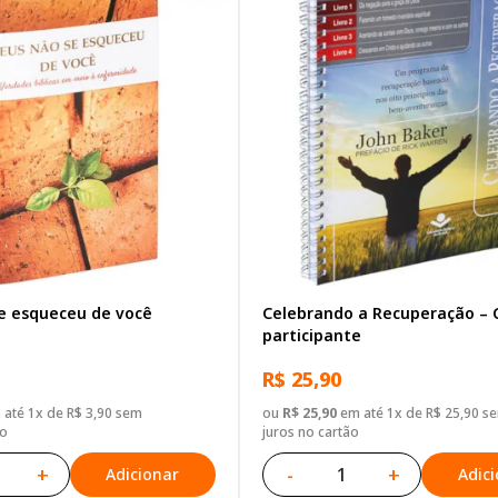
e esqueceu de você
Celebrando a Recuperação – 
participante
R$ 25,90
até 1x de R$ 3,90 sem
ou
R$ 25,90
em até 1x de R$ 25,90 s
ão
juros no cartão
+
-
+
Adicionar
Adic