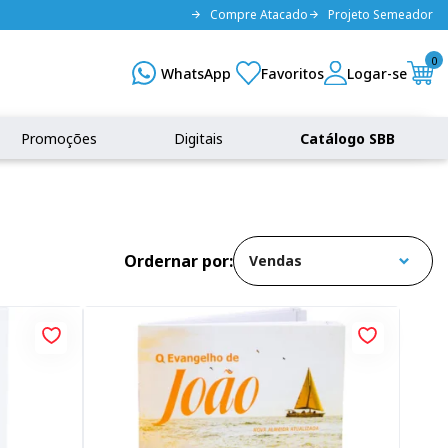
Compre Atacado
Projeto Semeador
0
Promoções
Digitais
Catálogo SBB
Ordernar por: