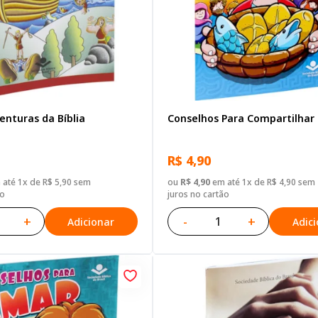
venturas da Bíblia
Conselhos Para Compartilhar
R$ 4,90
até 1x de R$ 5,90 sem
ou
R$ 4,90
em até 1x de R$ 4,90 sem
ão
juros no cartão
+
-
+
Adicionar
Adic