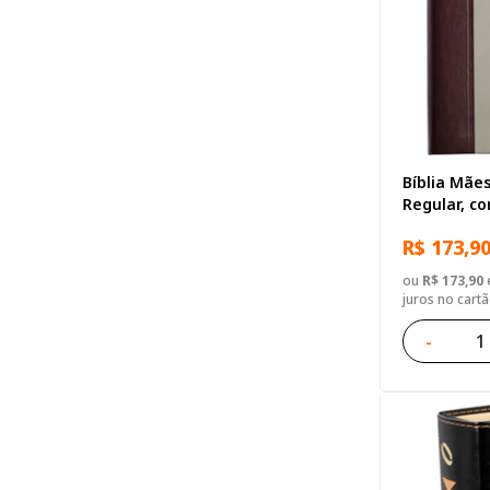
Bíblia Mães
Regular, c
Sintético V
R$ 173,9
ou
R$ 173,90
e
juros no cart
-