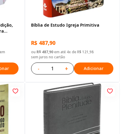
dição,
Bíblia de Estudo Igreja Primitiva
ra
ouro
R$ 487,90
sem
ou
R$ 487,90
em até 4x de R$ 121,98
sem juros no cartão
-
+
ionar
Adicionar