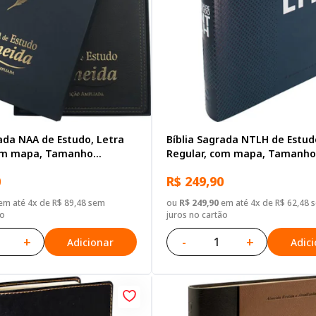
rada NAA de Estudo, Letra
Bíblia Sagrada NTLH de Estud
com mapa, Tamanho
Regular, com mapa, Tamanho
apa Couro Sintético Azul
Gigante, Capa Couro Sintétic
0
R$ 249,90
m até 4x de R$ 89,48 sem
ou
R$ 249,90
em até 4x de R$ 62,48 
ão
juros no cartão
+
-
+
Adicionar
Adic