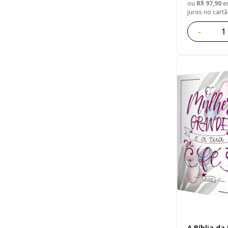
ou
R$ 97,90
em
juros no cart
-
A Bíblia da