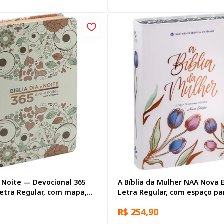
e Noite — Devocional 365
A Bíblia da Mulher NAA Nova E
Letra Regular, com mapa,
Letra Regular, com espaço pa
Ilustrada
anotação, com mapa, Capa C
R$ 254,90
Sintético Ilustrada: Branca