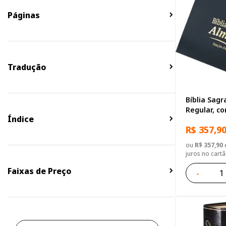
Páginas
Tradução
Bíblia Sag
Regular, 
Índice
Gigante, C
R$ 357,9
ou
R$ 357,90
e
juros no cart
Faixas de Preço
-