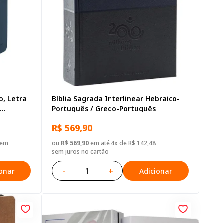
o, Letra
Bíblia Sagrada Interlinear Hebraico-
Português / Grego-Português
o Azul
R$ 569,90
sem
ou
R$ 569,90
em até 4x de R$ 142,48
sem juros no cartão
-
+
ionar
Adicionar