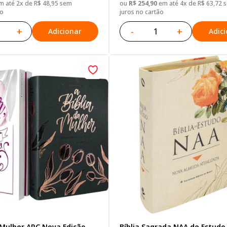
 até 2x de R$ 48,95 sem
ou
R$ 254,90
em até 4x de R$ 63,72 
ão
juros no cartão
+
-
+
Adicionar
Adic
 Mulher ARC Nova Edição,
Bíblia Sagrada NAA de Estudo