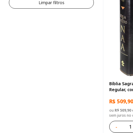
Limpar filtros
Bíblia Sag
Regular, 
Gigante, C
R$ 509,9
ou
R$ 509,90
e
sem juros no 
-