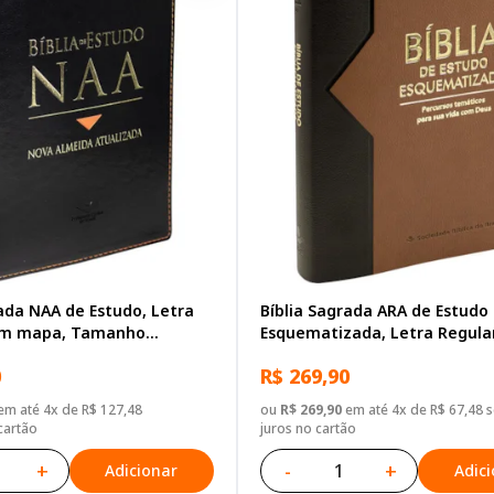
rada NAA de Estudo, Letra
Bíblia Sagrada ARA de Estudo
com mapa, Tamanho
Esquematizada, Letra Regula
apa Couro Sintético Preta
mapa, Capa Couro Sintético P
0
R$ 269,90
m até 4x de R$ 127,48
ou
R$ 269,90
em até 4x de R$ 67,48 
cartão
juros no cartão
+
-
+
Adicionar
Adic