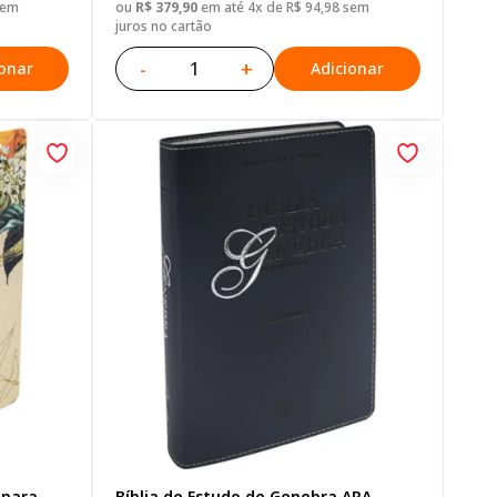
sem
ou
R$ 379,90
em até 4x de R$ 94,98 sem
juros no cartão
-
+
ionar
Adicionar
 para
Bíblia de Estudo de Genebra ARA,