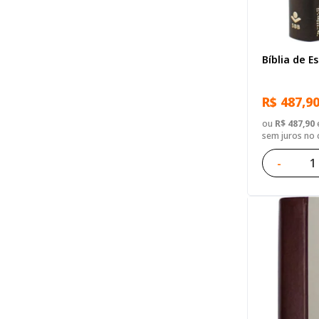
Bíblia de E
R$ 487,9
ou
R$ 487,90
e
sem juros no 
-