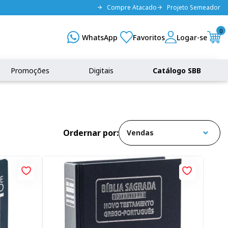
Compre Atacado
Projeto Semeador
0
Promoções
Digitais
Catálogo SBB
Ordernar por: