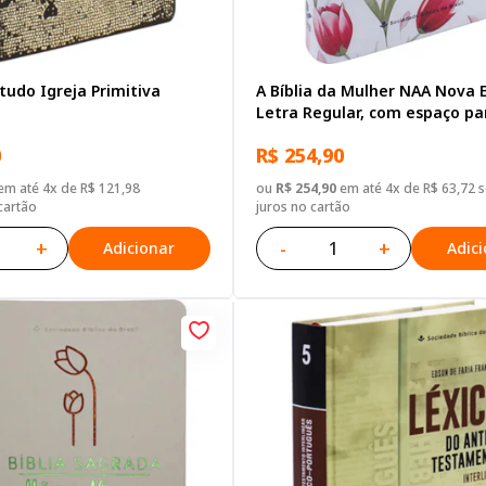
studo Igreja Primitiva
A Bíblia da Mulher NAA Nova E
Letra Regular, com espaço pa
anotação, com mapa, Capa C
0
R$ 254,90
Sintético Vermelha
m até 4x de R$ 121,98
ou
R$ 254,90
em até 4x de R$ 63,72 
cartão
juros no cartão
+
-
+
Adicionar
Adic