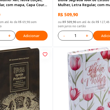
lar, com mapa, Capa Couro
Mulher, Letra Regular, com m
zul
Capa Couro Sintético Ilustrad
0
R$ 509,90
Branca
m até 4x de R$ 69,98 sem
ou
R$ 509,90
em até 4x de R$ 127,48
ão
sem juros no cartão
+
-
+
Adicionar
Adic