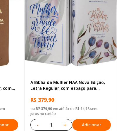
A Bíblia da Mulher NAA Nova Edição,
r, com
Letra Regular, com espaço para
reta
anotação, com mapa, Capa Couro
R$ 379,90
Sintético Ilustrada: Lilas
sem
ou
R$ 379,90
em até 4x de R$ 94,98 sem
juros no cartão
-
+
ionar
Adicionar