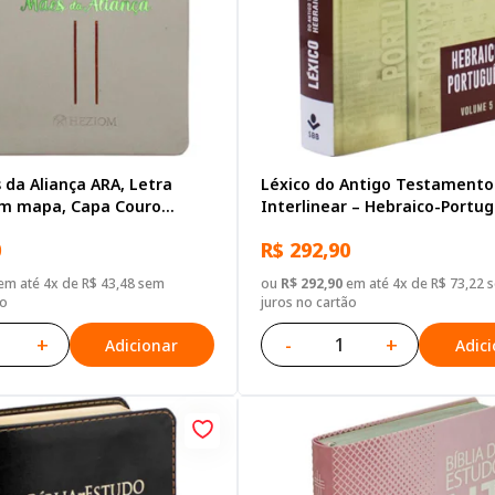
 da Aliança ARA, Letra
Léxico do Antigo Testamento
om mapa, Capa Couro
Interlinear – Hebraico-Portu
inho
0
R$ 292,90
m até 4x de R$ 43,48 sem
ou
R$ 292,90
em até 4x de R$ 73,22 
ão
juros no cartão
+
-
+
Adicionar
Adic