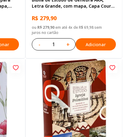
apa,
Letra Grande, com mapa, Capa Couro
a:
Sintético Azul
R$ 279,90
ou
R$ 279,90
em até 4x de R$ 69,98 sem
juros no cartão
-
+
ionar
Adicionar