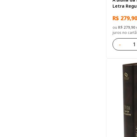
Letra Regu
Sintético A
R$ 279,9
ou
R$ 279,90
e
juros no cart
-