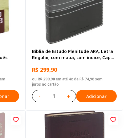
Bíblia de Estudo Plenitude ARA, Letra
guês
Regular, com mapa, com índice, Capa
Couro Sintético Preta
R$ 299,90
sem
ou
R$ 299,90
em até 4x de R$ 74,98 sem
juros no cartão
-
+
ionar
Adicionar