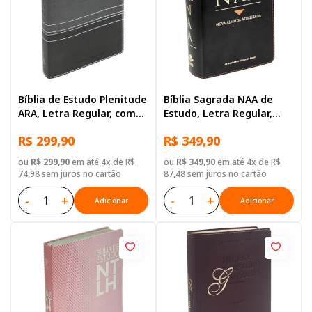
Bíblia de Estudo Plenitude
Bíblia Sagrada NAA de
ARA, Letra Regular, com
Estudo, Letra Regular,
mapa, com índice, Capa
com mapa, Tamanho
R$ 299,90
R$ 349,90
Couro Sintético Preta
Grande, Capa Couro
Sintético Preta
ou
R$ 299,90
em até 4x de R$
ou
R$ 349,90
em até 4x de R$
74,98 sem juros no cartão
87,48 sem juros no cartão
-
+
-
+
Adicionar
Adicionar