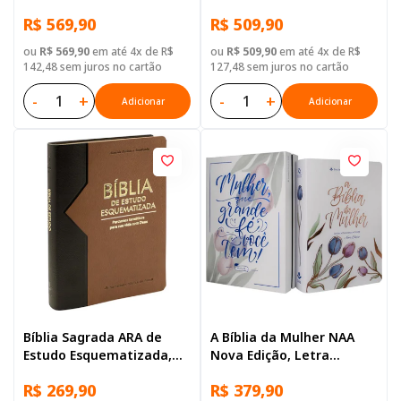
Grego-Português
com mapa, Tamanho
R$ 569,90
R$ 509,90
Gigante, Capa Couro
Sintético Preta
ou
R$ 569,90
em até 4x de R$
ou
R$ 509,90
em até 4x de R$
142,48 sem juros no cartão
127,48 sem juros no cartão
-
+
-
+
Adicionar
Adicionar
Bíblia Sagrada ARA de
A Bíblia da Mulher NAA
Estudo Esquematizada,
Nova Edição, Letra
Letra Regular, com mapa,
Regular, com espaço para
R$ 269,90
R$ 379,90
Capa Couro Sintético
anotação, com mapa,