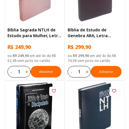
Bíblia Sagrada NTLH de
Bíblia de Estudo de
Estudo para Mulher, Letra
Genebra ARA, Letra
Regular, com mapa, Capa
Grande, com mapa, Capa
R$ 249,90
R$ 299,90
Couro Sintético Rosa
Couro Sintético Vinho
ou
R$ 249,90
em até 4x de R$
ou
R$ 299,90
em até 4x de R$
62,48 sem juros no cartão
74,98 sem juros no cartão
-
+
-
+
Adicionar
Adicionar