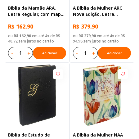
Bíblia da Mamãe ARA,
A Bíblia da Mulher ARC
Letra Regular, com mapa,
Nova Edição, Letra
Capa Couro Sintético
Regular, com mapa, Capa
R$ 162,90
R$ 379,90
Floral
Couro Sintético Rosa
Tulipa
ou
R$ 162,90
em até 4x de R$
ou
R$ 379,90
em até 4x de R$
40,72 sem juros no cartão
94,98 sem juros no cartão
-
+
-
+
Adicionar
Adicionar
Bíblia de Estudo de
A Bíblia da Mulher NAA