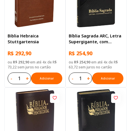
Biblia Hebraica
Bíblia Sagrada ARC, Letra
Stuttgartensia
Supergigante, com
palavras de Jesus
R$ 292,90
R$ 254,90
destacadas, com índice,
com zíper, Capa Couro
ou
R$ 292,90
em até 4x de R$
ou
R$ 254,90
em até 4x de R$
Sintético Preta
73,22 sem juros no cartão
63,72 sem juros no cartão
-
+
-
+
Adicionar
Adicionar