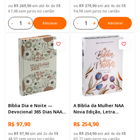
Preta
Capa Couro Sintético
ou
R$ 269,90
em até 4x de R$
ou
R$ 379,90
em até 4x de R$
Ilustrada: Lilas
67,48 sem juros no cartão
94,98 sem juros no cartão
-
+
-
+
Adicionar
Adicionar
Bíblia Dia e Noite —
A Bíblia da Mulher NAA
Devocional 365 Dias NAA,
Nova Edição, Letra
Letra Regular, com mapa,
Regular, com espaço para
R$ 97,90
R$ 254,90
Capa Dura Ilustrada
anotação, com mapa,
Capa Couro Sintético
ou
R$ 97,90
em até 2x de R$
ou
R$ 254,90
em até 4x de R$
Ilustrada: Branca
48,95 sem juros no cartão
63,72 sem juros no cartão