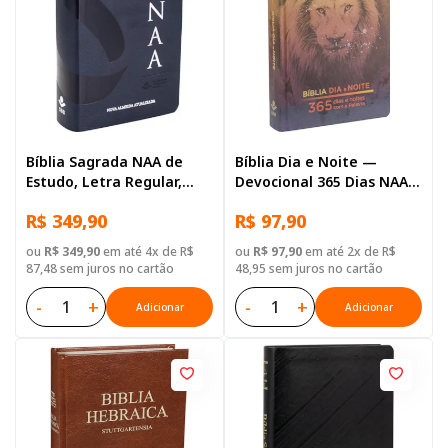
Bíblia Sagrada NAA de
Bíblia Dia e Noite —
Estudo, Letra Regular,
Devocional 365 Dias NAA,
com mapa, Tamanho
Letra Regular, com mapa,
R$ 349,90
R$ 97,90
Grande, Capa Couro
Capa Dura Ilustrada:
Sintético Azul
Terracota Leao
ou
R$ 349,90
em até 4x de R$
ou
R$ 97,90
em até 2x de R$
87,48 sem juros no cartão
48,95 sem juros no cartão
-
+
-
+
Adicionar
Adicionar