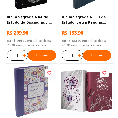
Bíblia Sagrada NAA de
Bíblia Sagrada NTLH de
Estudo do Discipulado,
Estudo, Letra Regular,
Letra Regular, com mapa,
com mapa, Tamanho
R$ 299,90
R$ 183,90
Capa Couro Sintético
Grande, Capa Couro
Preta
Sintético Azul
ou
R$ 299,90
em até 4x de R$
ou
R$ 183,90
em até 4x de R$
74,98 sem juros no cartão
45,98 sem juros no cartão
-
+
-
+
Adicionar
Adicionar