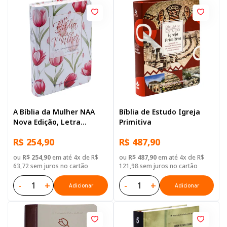
A Bíblia da Mulher NAA
Bíblia de Estudo Igreja
Nova Edição, Letra
Primitiva
Regular, com espaço para
R$ 254,90
R$ 487,90
anotação, com mapa,
Capa Couro Sintético
ou
R$ 254,90
em até 4x de R$
ou
R$ 487,90
em até 4x de R$
Vermelha
63,72 sem juros no cartão
121,98 sem juros no cartão
-
+
-
+
Adicionar
Adicionar