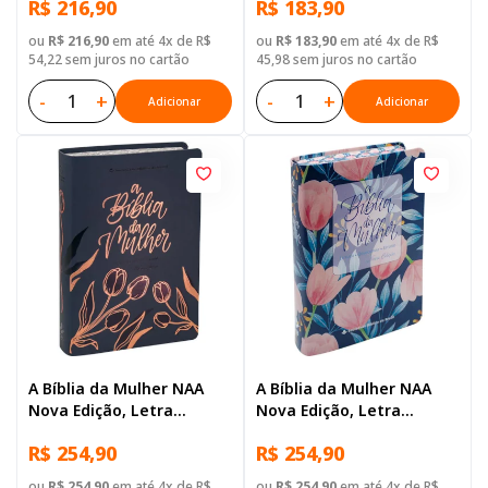
R$ 216,90
R$ 183,90
Sintético Rosa
ou
R$ 216,90
em até 4x de R$
ou
R$ 183,90
em até 4x de R$
54,22 sem juros no cartão
45,98 sem juros no cartão
-
+
-
+
Adicionar
Adicionar
A Bíblia da Mulher NAA
A Bíblia da Mulher NAA
Nova Edição, Letra
Nova Edição, Letra
Regular, com espaço para
Regular, com espaço para
R$ 254,90
R$ 254,90
anotação, com mapa,
anotação, com mapa,
Tamanho Grande, Capa
Capa Couro Sintético Azul
ou
R$ 254,90
em até 4x de R$
ou
R$ 254,90
em até 4x de R$