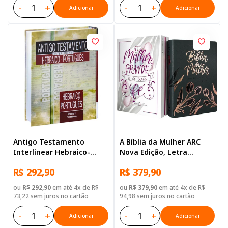
-
+
-
+
Adicionar
Adicionar
Antigo Testamento
A Bíblia da Mulher ARC
Interlinear Hebraico-
Nova Edição, Letra
Português Volume 1
Regular, com mapa, Capa
R$ 292,90
R$ 379,90
Couro Sintético Azul
Tulipa
ou
R$ 292,90
em até 4x de R$
ou
R$ 379,90
em até 4x de R$
73,22 sem juros no cartão
94,98 sem juros no cartão
-
+
-
+
Adicionar
Adicionar