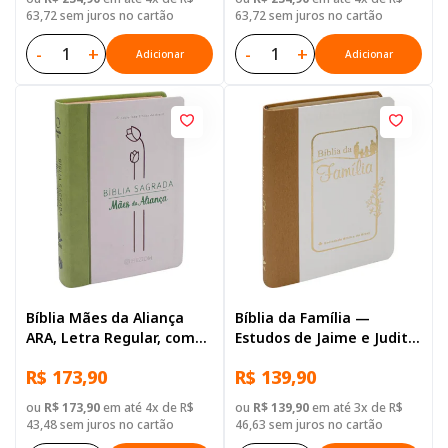
Couro Sintético Azul
Tulipa
63,72 sem juros no cartão
63,72 sem juros no cartão
-
+
-
+
Adicionar
Adicionar
Bíblia Mães da Aliança
Bíblia da Família —
ARA, Letra Regular, com
Estudos de Jaime e Judith
mapa, Capa Couro
Kemp ARA, Letra Regular,
R$ 173,90
R$ 139,90
Sintético Verde e Bege
com espaço para
anotação, com mapa,
ou
R$ 173,90
em até 4x de R$
ou
R$ 139,90
em até 3x de R$
Capa Couro Sintético
43,48 sem juros no cartão
46,63 sem juros no cartão
Branca