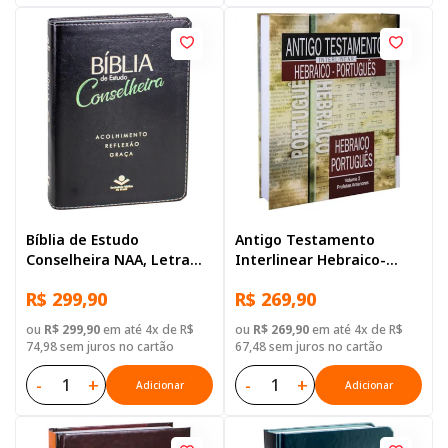
Bíblia de Estudo
Antigo Testamento
Conselheira NAA, Letra
Interlinear Hebraico-
Regular, com mapa, Capa
Português Volume 2
R$ 299,90
R$ 269,90
Couro Sintético Preta
ou
R$ 299,90
em até 4x de R$
ou
R$ 269,90
em até 4x de R$
74,98 sem juros no cartão
67,48 sem juros no cartão
-
+
-
+
Adicionar
Adicionar