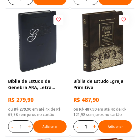
Bíblia de Estudo de
Bíblia de Estudo Igreja
Genebra ARA, Letra
Primitiva
Grande, com mapa, Capa
R$ 279,90
R$ 487,90
Couro Sintético Azul
ou
R$ 279,90
em até 4x de R$
ou
R$ 487,90
em até 4x de R$
69,98 sem juros no cartão
121,98 sem juros no cartão
-
+
-
+
Adicionar
Adicionar