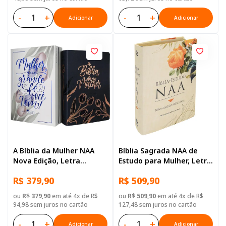
-
+
-
+
Adicionar
Adicionar
A Bíblia da Mulher NAA
Bíblia Sagrada NAA de
Nova Edição, Letra
Estudo para Mulher, Letra
Regular, com mapa, Capa
Regular, com mapa, Capa
R$ 379,90
R$ 509,90
Couro Sintético Azul
Couro Sintético Ilustrada:
Branca
ou
R$ 379,90
em até 4x de R$
ou
R$ 509,90
em até 4x de R$
94,98 sem juros no cartão
127,48 sem juros no cartão
-
+
-
+
Adicionar
Adicionar