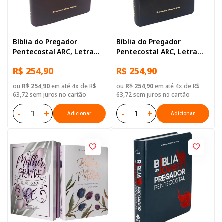
Bíblia do Pregador
Bíblia do Pregador
Pentecostal ARC, Letra
Pentecostal ARC, Letra
Regular, com mapa, com
Regular, com mapa, com
R$ 254,90
R$ 254,90
índice, Capa Couro
índice, Capa Couro
Sintético Vinho Nobre
Sintético Preta Nobre
ou
R$ 254,90
em até 4x de R$
ou
R$ 254,90
em até 4x de R$
63,72 sem juros no cartão
63,72 sem juros no cartão
-
+
-
+
Adicionar
Adicionar