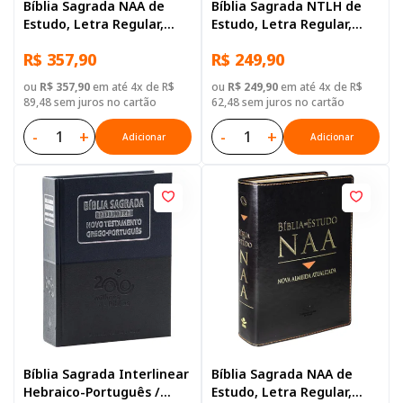
Bíblia Sagrada NAA de
Bíblia Sagrada NTLH de
Estudo, Letra Regular,
Estudo, Letra Regular,
com mapa, Tamanho
com mapa, Tamanho
R$ 357,90
R$ 249,90
Gigante, Capa Couro
Gigante, Capa Couro
Sintético Azul
Sintético Azul
ou
R$ 357,90
em até 4x de R$
ou
R$ 249,90
em até 4x de R$
89,48 sem juros no cartão
62,48 sem juros no cartão
-
+
-
+
Adicionar
Adicionar
Bíblia Sagrada Interlinear
Bíblia Sagrada NAA de
Hebraico-Português /
Estudo, Letra Regular,