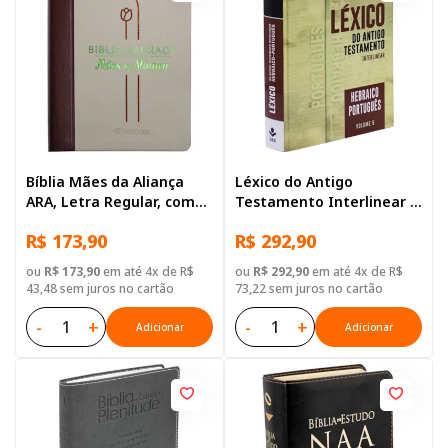
Bíblia Mães da Aliança
Léxico do Antigo
ARA, Letra Regular, com
Testamento Interlinear –
mapa, Capa Couro
Hebraico-Português
R$ 173,90
R$ 292,90
Sintético Vinho
ou
R$ 173,90
em até 4x de R$
ou
R$ 292,90
em até 4x de R$
43,48 sem juros no cartão
73,22 sem juros no cartão
-
+
-
+
Adicionar
Adicionar