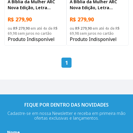
A Bíblia da Mulher ARC
A Bíblia da Mulher ARC
Nova Edição, Letra
Nova Edição, Letra
Regular, com mapa, Capa
Regular, com mapa,
R$ 279,90
R$ 279,90
Couro Sintético Azul
Tamanho Grande, Capa
Couro Sintético Rosa
ou
R$ 279,90
em até 4x de R$
ou
R$ 279,90
em até 4x de R$
69,98 sem juros no cartão
69,98 sem juros no cartão
Produto Indisponível
Produto Indisponível
1
FIQUE POR DENTRO DAS NOVIDADES
Cadastre-se em nossa Newsletter e receba em primeira mão
ofertas exclusivas e lançamentos.
Nome