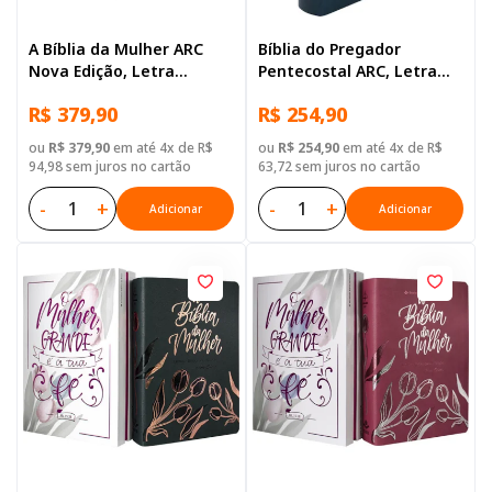
A Bíblia da Mulher ARC
Bíblia do Pregador
Nova Edição, Letra
Pentecostal ARC, Letra
Regular, com mapa, Capa
Regular, com mapa, Capa
R$ 379,90
R$ 254,90
Couro Sintético Ilustrada:
Couro Sintético Azul
Lilas
ou
R$ 379,90
em até 4x de R$
ou
R$ 254,90
em até 4x de R$
94,98 sem juros no cartão
63,72 sem juros no cartão
-
+
-
+
Adicionar
Adicionar