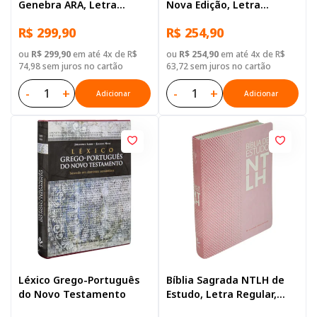
Genebra ARA, Letra
Nova Edição, Letra
Grande, com mapa, Capa
Regular, com espaço para
R$ 299,90
R$ 254,90
Couro Sintético Preta
anotação, com mapa,
Capa Couro Sintético
ou
R$ 299,90
em até 4x de R$
ou
R$ 254,90
em até 4x de R$
Laranja
74,98 sem juros no cartão
63,72 sem juros no cartão
-
+
-
+
Adicionar
Adicionar
Léxico Grego-Português
Bíblia Sagrada NTLH de
do Novo Testamento
Estudo, Letra Regular,
com mapa, Capa Couro