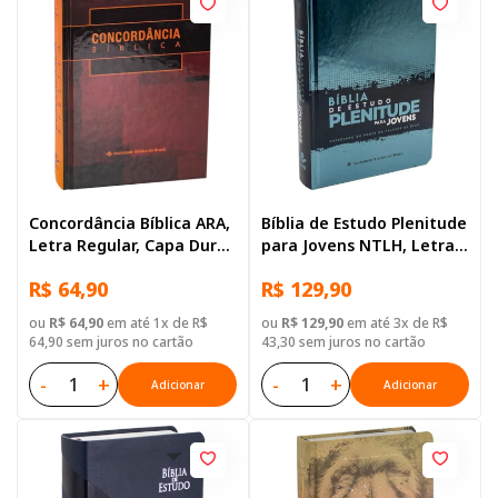
Concordância Bíblica ARA,
Bíblia de Estudo Plenitude
Letra Regular, Capa Dura
para Jovens NTLH, Letra
Marrom
Regular, com mapa, Capa
R$ 64,90
R$ 129,90
Dura Azul
ou
R$ 64,90
em até 1x de R$
ou
R$ 129,90
em até 3x de R$
64,90 sem juros no cartão
43,30 sem juros no cartão
-
+
-
+
Adicionar
Adicionar