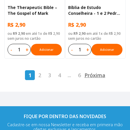
The Therapeutic Bible –
Bíblia de Estudo
The Gospel of Mark
Conselheira - 1 e 2 Pedro,
1, 2 e 3 João e Judas
R$ 2,90
R$ 2,90
ou
R$ 2,90
em até 1x de R$ 2,90
ou
R$ 2,90
em até 1x de R$ 2,90
sem juros no cartão
sem juros no cartão
-
+
-
+
Adicionar
Adicionar
1
2
3
4
...
6
Próxima
FIQUE POR DENTRO DAS NOVIDADES
Cadastre-se em nossa Newsletter e receba em primeira mão
ofertas exclusivas e lançamentos.