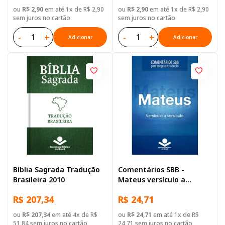
ou
R$ 2,90
em até 1x de R$ 2,90
ou
R$ 2,90
em até 1x de R$ 2,90
sem juros no cartão
sem juros no cartão
-
+
-
+
Adicionar
Adicionar
Bíblia Sagrada Tradução
Comentários SBB -
Brasileira 2010
Mateus versículo a
versículo
R$ 207,34
R$ 24,71
ou
R$ 207,34
em até 4x de R$
ou
R$ 24,71
em até 1x de R$
51,84 sem juros no cartão
24,71 sem juros no cartão