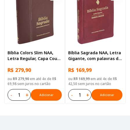
Bíblia Colors Slim NAA,
Bíblia Sagrada NAA, Letra
Letra Regular, Capa Couro
Gigante, com palavras de
Legítimo Vermelha Rubi
Jesus destacadas, com
R$ 279,90
R$ 169,99
Harpa Cristã, com mapa,
Capa Couro Sintético
ou
R$ 279,90
em até 4x de R$
ou
R$ 169,99
em até 4x de R$
Vermelha
69,98 sem juros no cartão
42,50 sem juros no cartão
-
+
-
+
Adicionar
Adicionar