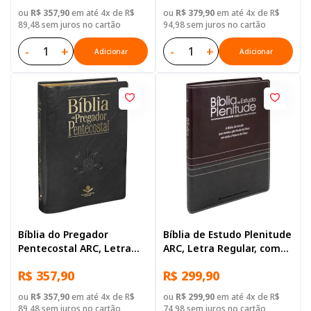
Sintético Azul
ou
R$ 357,90
em até 4x de R$
ou
R$ 379,90
em até 4x de R$
89,48 sem juros no cartão
94,98 sem juros no cartão
-
+
-
+
Adicionar
Adicionar
Bíblia do Pregador
Bíblia de Estudo Plenitude
Pentecostal ARC, Letra
ARC, Letra Regular, com
Regular, com mapa, com
índice, Capa Couro
R$ 357,90
R$ 299,90
índice, Capa Couro
Sintético Vinho e Cinza
Sintético Preta Preto
ou
R$ 357,90
em até 4x de R$
ou
R$ 299,90
em até 4x de R$
89,48 sem juros no cartão
74,98 sem juros no cartão