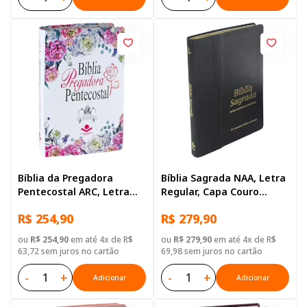
Bíblia da Pregadora
Bíblia Sagrada NAA, Letra
Pentecostal ARC, Letra
Regular, Capa Couro
Regular, com mapa, Capa
Legítimo Preta
R$ 254,90
R$ 279,90
Couro Sintético Ilustrada:
Lilas
ou
R$ 254,90
em até 4x de R$
ou
R$ 279,90
em até 4x de R$
63,72 sem juros no cartão
69,98 sem juros no cartão
-
+
-
+
Adicionar
Adicionar