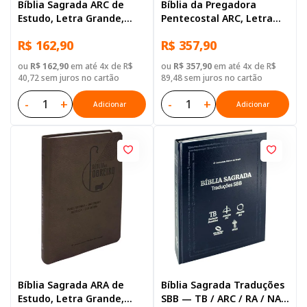
Bíblia Sagrada ARC de
Bíblia da Pregadora
Estudo, Letra Grande,
Pentecostal ARC, Letra
com palavras de Jesus
Regular, com mapa, Capa
R$ 162,90
R$ 357,90
destacadas, com mapa,
Couro Sintético Ilustrada:
Capa Couro Sintético
Bege
ou
R$ 162,90
em até 4x de R$
ou
R$ 357,90
em até 4x de R$
Preta
40,72 sem juros no cartão
89,48 sem juros no cartão
-
+
-
+
Adicionar
Adicionar
Bíblia Sagrada ARA de
Bíblia Sagrada Traduções
Estudo, Letra Grande,
SBB — TB / ARC / RA / NAA