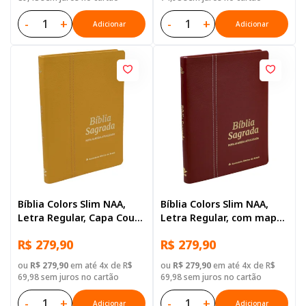
-
+
-
+
Adicionar
Adicionar
Bíblia Colors Slim NAA,
Bíblia Colors Slim NAA,
Letra Regular, Capa Couro
Letra Regular, com mapa,
Legítimo Ilustrada:
Tamanho Gigante, Capa
R$ 279,90
R$ 279,90
Laranja
Couro Legítimo Vermelha
ou
R$ 279,90
em até 4x de R$
ou
R$ 279,90
em até 4x de R$
69,98 sem juros no cartão
69,98 sem juros no cartão
-
+
-
+
Adicionar
Adicionar