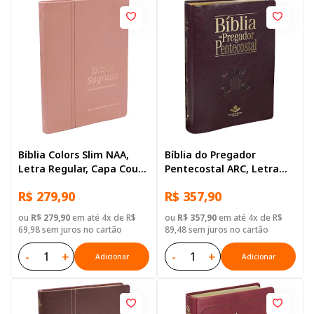
Bíblia Colors Slim NAA,
Bíblia do Pregador
Letra Regular, Capa Couro
Pentecostal ARC, Letra
Legítimo Rosa
Regular, com mapa, com
R$ 279,90
R$ 357,90
índice, Tamanho Gigante,
Capa Couro Sintético
ou
R$ 279,90
em até 4x de R$
ou
R$ 357,90
em até 4x de R$
Vinho
69,98 sem juros no cartão
89,48 sem juros no cartão
-
+
-
+
Adicionar
Adicionar