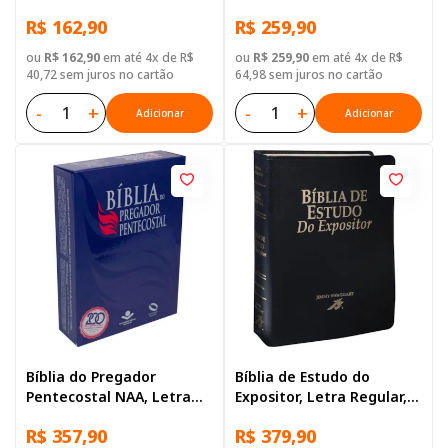
com palavras de Jesus
/ NTLH, Letra Regular,
R$ 162,90
R$ 259,90
destacadas, com mapa,
com mapa, Capa Dura
Capa Couro Sintético
Azul
ou
R$ 162,90
em até 4x de R$
ou
R$ 259,90
em até 4x de R$
Vinho
40,72 sem juros no cartão
64,98 sem juros no cartão
-
+
-
+
Adicionar
Adicionar
Bíblia do Pregador
Bíblia de Estudo do
Pentecostal NAA, Letra
Expositor, Letra Regular,
Regular, com mapa, com
com mapa, Capa Couro
R$ 357,90
R$ 379,90
índice, Capa Couro
Sintético Preta