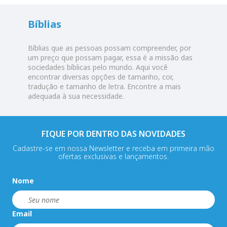
Bíblias
Bíblias que as pessoas possam compreender, por
um preço que possam pagar, essa é a missão das
sociedades bíblicas pelo mundo. Aqui você
encontrar diversas opções de tamanho, cor,
tradução e tamanho de letra. Encontre a mais
adequada à sua necessidade.
FIQUE POR DENTRO DAS NOVIDADES
Cadastre-se em nossa Newsletter e receba em primeira mão
ofertas exclusivas e lançamentos.
Nome
Email