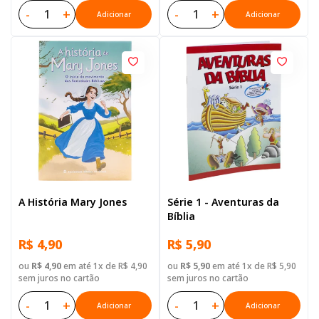
-
+
-
+
Adicionar
Adicionar
A História Mary Jones
Série 1 - Aventuras da
Bíblia
R$ 4,90
R$ 5,90
ou
R$ 4,90
em até 1x de R$ 4,90
ou
R$ 5,90
em até 1x de R$ 5,90
sem juros no cartão
sem juros no cartão
-
+
-
+
Adicionar
Adicionar