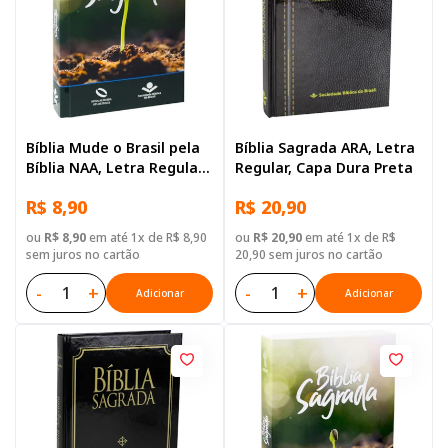
Bíblia Mude o Brasil pela
Bíblia Sagrada ARA, Letra
Bíblia NAA, Letra Regular,
Regular, Capa Dura Preta
Capa Brochura Ilustrada:
R$ 8,90
R$ 20,90
Verde escuro
ou
R$ 8,90
em até 1x de R$ 8,90
ou
R$ 20,90
em até 1x de R$
sem juros no cartão
20,90 sem juros no cartão
-
+
-
+
Adicionar
Adicionar