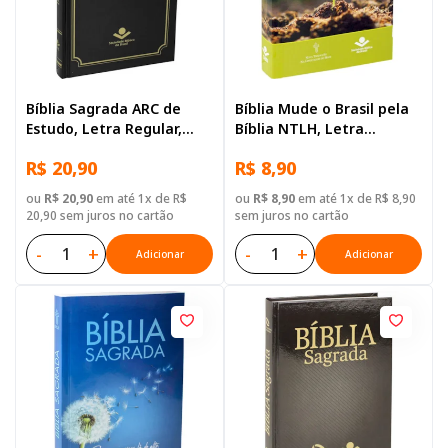
Bíblia Sagrada ARC de
Bíblia Mude o Brasil pela
Estudo, Letra Regular,
Bíblia NTLH, Letra
com mapa, Capa Dura
Regular, Capa Brochura
R$ 20,90
R$ 8,90
Preta
Ilustrada: Verde claro
ou
R$ 20,90
em até 1x de R$
ou
R$ 8,90
em até 1x de R$ 8,90
20,90 sem juros no cartão
sem juros no cartão
-
+
-
+
Adicionar
Adicionar