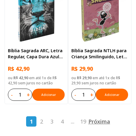
Bíblia Sagrada ARC, Letra
Bíblia Sagrada NTLH para
Regular, Capa Dura Azul
Criança Smilinguido, Letra
Leão
Regular, com mapa, Capa
R$ 42,90
R$ 29,90
Brochura Ilustrada:
Marrom
ou
R$ 42,90
em até 1x de R$
ou
R$ 29,90
em até 1x de R$
42,90 sem juros no cartão
29,90 sem juros no cartão
-
+
-
+
Adicionar
Adicionar
1
2
3
4
...
19
Próxima