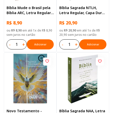
Bíblia Mude o Brasil pela
Bíblia Sagrada NTLH,
Bíblia ARC, Letra Regular,
Letra Regular, Capa Dura
com mapa, Capa Brochura
Preta
R$ 8,90
R$ 20,90
Ilustrada: Marrom
ou
R$ 8,90
em até 1x de R$ 8,90
ou
R$ 20,90
em até 1x de R$
sem juros no cartão
20,90 sem juros no cartão
-
+
-
+
Adicionar
Adicionar
Novo Testamento -
Bíblia Sagrada NAA, Letra