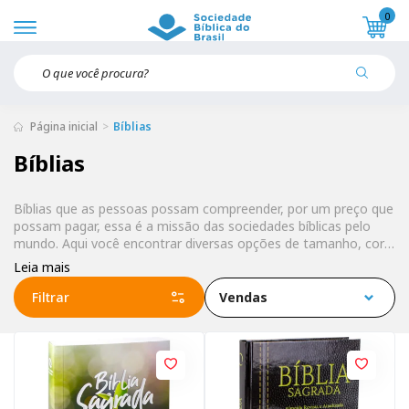
0
Página inicial
Bíblias
Bíblias
Bíblias que as pessoas possam compreender, por um preço que
possam pagar, essa é a missão das sociedades bíblicas pelo
mundo. Aqui você encontrar diversas opções de tamanho, cor,
tradução e tamanho de letra. Encontre a mais adequada à sua
Leia mais
necessidade.
Filtrar