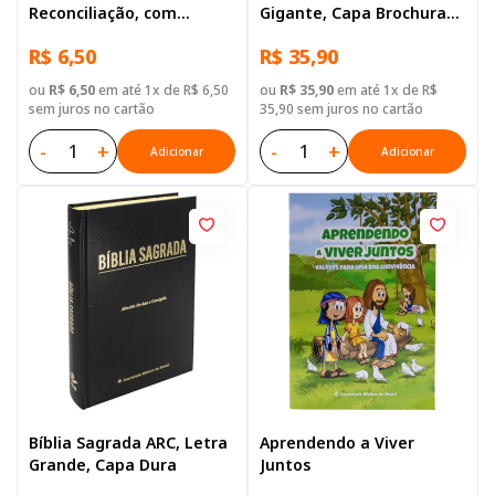
Reconciliação, com
Gigante, Capa Brochura
Salmos e Provérbios
Ilustrada: Barco
R$ 6,50
R$ 35,90
ou
R$ 6,50
em até 1x de R$ 6,50
ou
R$ 35,90
em até 1x de R$
sem juros no cartão
35,90 sem juros no cartão
-
+
-
+
Adicionar
Adicionar
Bíblia Sagrada ARC, Letra
Aprendendo a Viver
Grande, Capa Dura
Juntos