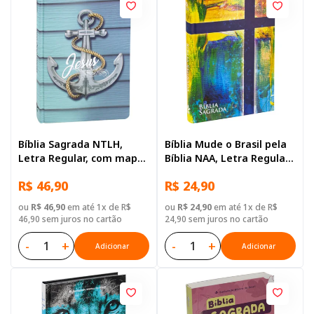
Bíblia Sagrada NTLH,
Bíblia Mude o Brasil pela
Letra Regular, com mapa,
Bíblia NAA, Letra Regular,
Capa Dura Ilustrada:
Capa Dura Ilustrada
R$ 46,90
R$ 24,90
Azul-claro
ou
R$ 46,90
em até 1x de R$
ou
R$ 24,90
em até 1x de R$
46,90 sem juros no cartão
24,90 sem juros no cartão
-
+
-
+
Adicionar
Adicionar