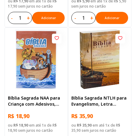
ou
R$ 17,90
em até 1x de R$
ou
R$ 5,90
em até 1x de R$ 5,90
17,90 sem juros no cartão
sem juros no cartão
-
+
-
+
Adicionar
Adicionar
Bíblia Sagrada NAA para
Bíblia Sagrada NTLH para
Criança com Adesivos,
Evangelismo, Letra
Letra Regular, Capa
Gigante, com mapa, Capa
R$ 18,90
R$ 35,90
Brochura Ilustrada:
Brochura Ilustrada:
Terracota
Terracota
ou
R$ 18,90
em até 1x de R$
ou
R$ 35,90
em até 1x de R$
18,90 sem juros no cartão
35,90 sem juros no cartão