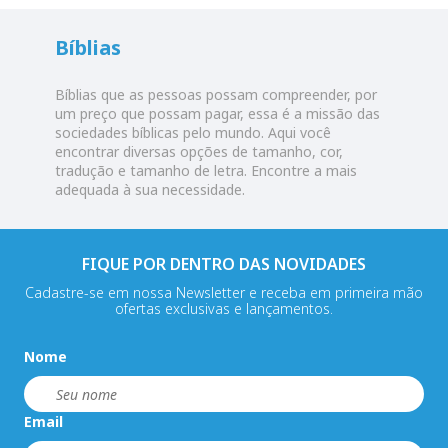
Bíblias
Bíblias que as pessoas possam compreender, por
um preço que possam pagar, essa é a missão das
sociedades bíblicas pelo mundo. Aqui você
encontrar diversas opções de tamanho, cor,
tradução e tamanho de letra. Encontre a mais
adequada à sua necessidade.
FIQUE POR DENTRO DAS NOVIDADES
Cadastre-se em nossa Newsletter e receba em primeira mão
ofertas exclusivas e lançamentos.
Nome
Email