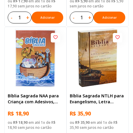
ou
R$ 17,90
em até 1x de R$
ou
R$ 5,90
em até 1x de R$ 5,90
17,90 sem juros no cartão
sem juros no cartão
-
+
-
+
Adicionar
Adicionar
Bíblia Sagrada NAA para
Bíblia Sagrada NTLH para
Criança com Adesivos,
Evangelismo, Letra
Letra Regular, Capa
Gigante, com mapa, Capa
R$ 18,90
R$ 35,90
Brochura Ilustrada:
Brochura Ilustrada:
Terracota
Terracota
ou
R$ 18,90
em até 1x de R$
ou
R$ 35,90
em até 1x de R$
18,90 sem juros no cartão
35,90 sem juros no cartão