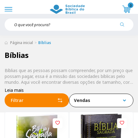
0
Página inicial
Bíblias
Bíblias
Bíblias que as pessoas possam compreender, por um preço que
possam pagar, essa é a missão das sociedades bíblicas pelo
mundo. Aqui você encontrar diversas opções de tamanho, cor,
tradução e tamanho de letra. Encontre a mais adequada à sua
Leia mais
necessidade.
Filtrar