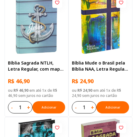
Bíblia Sagrada NTLH,
Bíblia Mude o Brasil pela
Letra Regular, com mapa,
Bíblia NAA, Letra Regular,
Capa Dura Ilustrada:
Capa Dura Ilustrada
R$ 46,90
R$ 24,90
Azul-claro
ou
R$ 46,90
em até 1x de R$
ou
R$ 24,90
em até 1x de R$
46,90 sem juros no cartão
24,90 sem juros no cartão
-
+
-
+
Adicionar
Adicionar