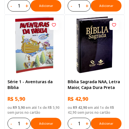
-
+
-
+
Adicionar
Adicionar
Série 1 - Aventuras da
Bíblia Sagrada NAA, Letra
Bíblia
Maior, Capa Dura Preta
R$ 5,90
R$ 42,90
ou
R$ 5,90
em até 1x de R$ 5,90
ou
R$ 42,90
em até 1x de R$
sem juros no cartão
42,90 sem juros no cartão
-
+
-
+
Adicionar
Adicionar