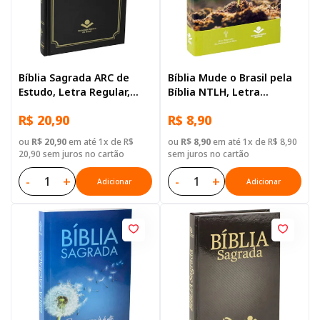
Bíblia Sagrada ARC de
Bíblia Mude o Brasil pela
Estudo, Letra Regular,
Bíblia NTLH, Letra
com mapa, Capa Dura
Regular, Capa Brochura
R$ 20,90
R$ 8,90
Preta
Ilustrada: Verde claro
ou
R$ 20,90
em até 1x de R$
ou
R$ 8,90
em até 1x de R$ 8,90
20,90 sem juros no cartão
sem juros no cartão
-
+
-
+
Adicionar
Adicionar