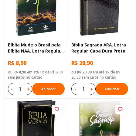
Bíblia Mude o Brasil pela
Bíblia Sagrada ARA, Letra
Bíblia NAA, Letra Regular,
Regular, Capa Dura Preta
Capa Brochura Ilustrada:
R$ 8,90
R$ 20,90
Verde escuro
ou
R$ 8,90
em até 1x de R$ 8,90
ou
R$ 20,90
em até 1x de R$
sem juros no cartão
20,90 sem juros no cartão
-
+
-
+
Adicionar
Adicionar