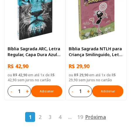
Bíblia Sagrada ARC, Letra
Bíblia Sagrada NTLH para
Regular, Capa Dura Azul
Criança Smilinguido, Letra
Leão
Regular, com mapa, Capa
R$ 42,90
R$ 29,90
Brochura Ilustrada:
Marrom
ou
R$ 42,90
em até 1x de R$
ou
R$ 29,90
em até 1x de R$
42,90 sem juros no cartão
29,90 sem juros no cartão
-
+
-
+
Adicionar
Adicionar
1
2
3
4
...
19
Próxima