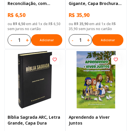
Reconciliação, com
Gigante, Capa Brochura
Salmos e Provérbios
Ilustrada: Barco
R$ 6,50
R$ 35,90
ou
R$ 6,50
em até 1x de R$ 6,50
ou
R$ 35,90
em até 1x de R$
sem juros no cartão
35,90 sem juros no cartão
-
+
-
+
Adicionar
Adicionar
Bíblia Sagrada ARC, Letra
Aprendendo a Viver
Grande, Capa Dura
Juntos