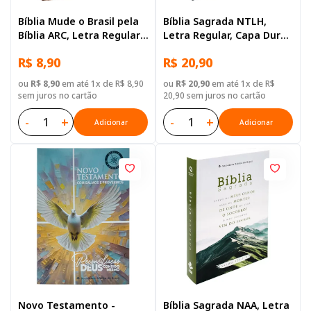
Bíblia Mude o Brasil pela
Bíblia Sagrada NTLH,
Bíblia ARC, Letra Regular,
Letra Regular, Capa Dura
com mapa, Capa Brochura
Preta
R$ 8,90
R$ 20,90
Ilustrada: Marrom
ou
R$ 8,90
em até 1x de R$ 8,90
ou
R$ 20,90
em até 1x de R$
sem juros no cartão
20,90 sem juros no cartão
-
+
-
+
Adicionar
Adicionar
Novo Testamento -
Bíblia Sagrada NAA, Letra