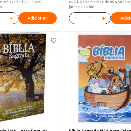
 até 1x de R$ 20,90 sem
ou
R$ 6,50
em até 1x de R$ 6,50 sem
ão
juros no cartão
+
-
+
Adicionar
Adic
ada NAA, Letra Regular,
Bíblia Sagrada NAA para Cria