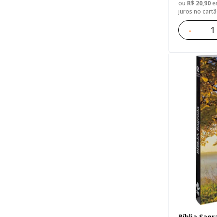
ou
R$ 20,90
em
juros no cart
-
Bíblia Sagr