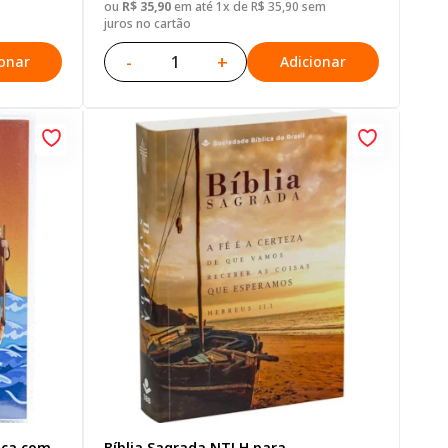
ou
R$ 35,90
em até 1x de R$ 35,90 sem
juros no cartão
-
+
ionar
Adicionar
nça com
Bíblia Sagrada NTLH para