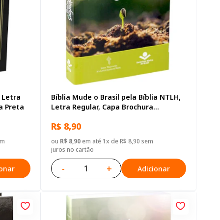
 Letra
Bíblia Mude o Brasil pela Bíblia NTLH,
a Preta
Letra Regular, Capa Brochura
Ilustrada: Verde claro
R$ 8,90
em
ou
R$ 8,90
em até 1x de R$ 8,90 sem
juros no cartão
-
+
ionar
Adicionar