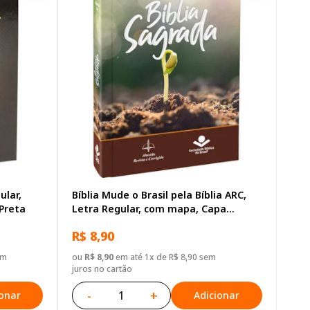
ular,
Bíblia Mude o Brasil pela Bíblia ARC,
Preta
Letra Regular, com mapa, Capa
Brochura Ilustrada: Marrom
R$ 8,90
em
ou
R$ 8,90
em até 1x de R$ 8,90 sem
juros no cartão
-
+
ionar
Adicionar