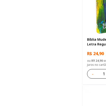
Bíblia Mude
Letra Regul
R$ 24,90
ou
R$ 24,90
em
juros no cart
-