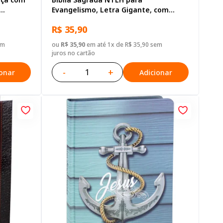
Evangelismo, Letra Gigante, com
a
mapa, Capa Brochura Ilustrada:
R$ 35,90
Terracota
em
ou
R$ 35,90
em até 1x de R$ 35,90 sem
juros no cartão
-
+
ionar
Adicionar