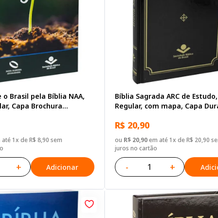
 o Brasil pela Bíblia NAA,
Bíblia Sagrada ARC de Estudo,
lar, Capa Brochura
Regular, com mapa, Capa Dur
Verde escuro
R$ 20,90
até 1x de R$ 8,90 sem
ou
R$ 20,90
em até 1x de R$ 20,90 s
ão
juros no cartão
+
-
+
Adicionar
Adic