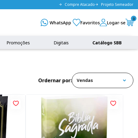
Compre Atacado
Projeto Semeador
0
Promoções
Digitais
Catálogo SBB
Ordernar por: