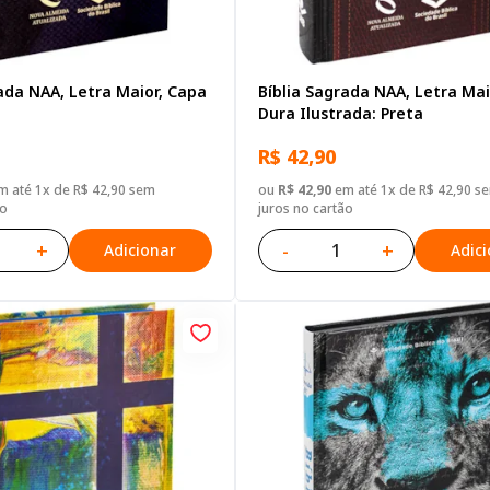
ada NAA, Letra Maior, Capa
Bíblia Sagrada NAA, Letra Mai
Dura Ilustrada: Preta
R$ 42,90
 até 1x de R$ 42,90 sem
ou
R$ 42,90
em até 1x de R$ 42,90 s
ão
juros no cartão
+
-
+
Adicionar
Adic