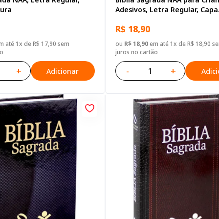
ura
Adesivos, Letra Regular, Capa
Brochura Ilustrada: Terracot
R$ 18,90
 até 1x de R$ 17,90 sem
ou
R$ 18,90
em até 1x de R$ 18,90 s
ão
juros no cartão
+
-
+
Adicionar
Adic