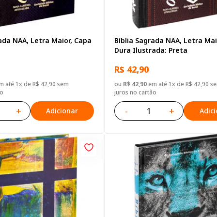
ada NAA, Letra Maior, Capa
Bíblia Sagrada NAA, Letra Mai
Dura Ilustrada: Preta
R$ 42,90
 até 1x de R$ 42,90 sem
ou
R$ 42,90
em até 1x de R$ 42,90 s
ão
juros no cartão
+
-
+
Adicionar
Adic