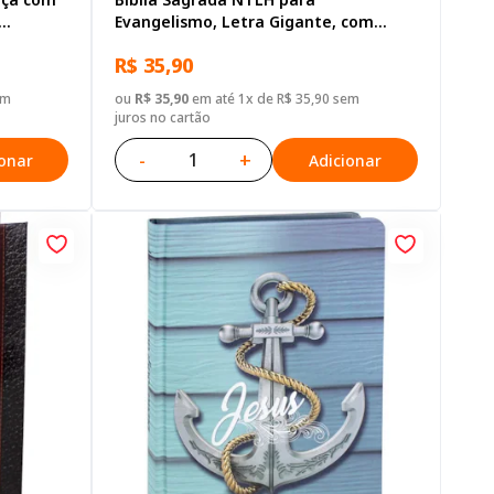
Evangelismo, Letra Gigante, com
a
mapa, Capa Brochura Ilustrada:
R$ 35,90
Terracota
em
ou
R$ 35,90
em até 1x de R$ 35,90 sem
juros no cartão
-
+
ionar
Adicionar