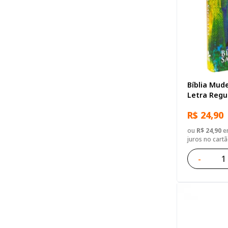
Bíblia Mude
Letra Regul
R$ 24,90
ou
R$ 24,90
em
juros no cart
-