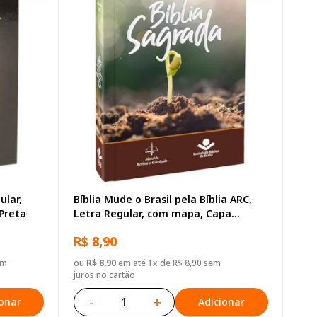
ular,
Bíblia Mude o Brasil pela Bíblia ARC,
Preta
Letra Regular, com mapa, Capa
Brochura Ilustrada: Marrom
R$ 8,90
em
ou
R$ 8,90
em até 1x de R$ 8,90 sem
juros no cartão
-
+
ionar
Adicionar