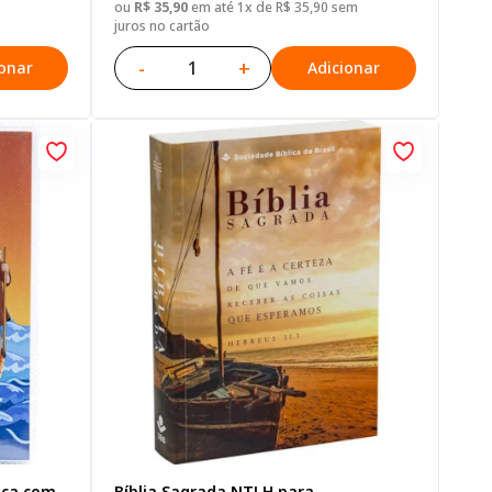
ou
R$ 35,90
em até 1x de R$ 35,90 sem
juros no cartão
-
+
ionar
Adicionar
nça com
Bíblia Sagrada NTLH para