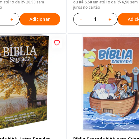
 até 1x de R$ 20,90 sem
ou
R$ 6,50
em até 1x de R$ 6,50 sem
ão
juros no cartão
+
-
+
Adicionar
Adic
ada NAA, Letra Regular,
Bíblia Sagrada NAA para Cria