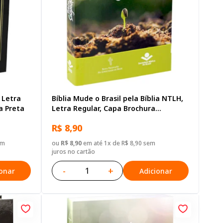
 Letra
Bíblia Mude o Brasil pela Bíblia NTLH,
a Preta
Letra Regular, Capa Brochura
Ilustrada: Verde claro
R$ 8,90
em
ou
R$ 8,90
em até 1x de R$ 8,90 sem
juros no cartão
-
+
ionar
Adicionar