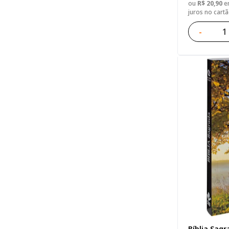
ou
R$ 20,90
em
juros no cart
-
Bíblia Sagr