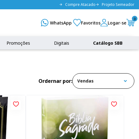
Compre Atacado
Projeto Semeador
0
Promoções
Digitais
Catálogo SBB
Ordernar por: