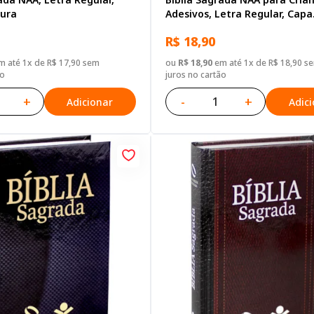
ura
Adesivos, Letra Regular, Capa
Brochura Ilustrada: Terracot
R$ 18,90
 até 1x de R$ 17,90 sem
ou
R$ 18,90
em até 1x de R$ 18,90 s
ão
juros no cartão
+
-
+
Adicionar
Adic