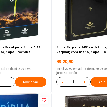
 o Brasil pela Bíblia NAA,
Bíblia Sagrada ARC de Estudo,
lar, Capa Brochura
Regular, com mapa, Capa Dur
Verde escuro
R$ 20,90
até 1x de R$ 8,90 sem
ou
R$ 20,90
em até 1x de R$ 20,90 s
ão
juros no cartão
+
-
+
Adicionar
Adic