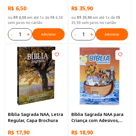
Salmos e Provérbios
Ilustrada: Barco
R$ 6,50
R$ 35,90
ou
R$ 6,50
em até 1x de R$ 6,50
ou
R$ 35,90
em até 1x de R$
sem juros no cartão
35,90 sem juros no cartão
-
+
-
+
Adicionar
Adicionar
Bíblia Sagrada NAA, Letra
Bíblia Sagrada NAA para
Regular, Capa Brochura
Criança com Adesivos,
Letra Regular, Capa
R$ 17,90
R$ 18,90
Brochura Ilustrada: