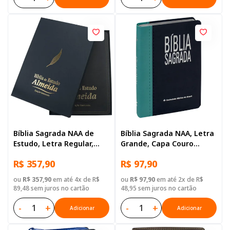
Bíblia Sagrada NAA de
Bíblia Sagrada NAA, Letra
Estudo, Letra Regular,
Grande, Capa Couro
com mapa, Tamanho
Sintético Azul
R$ 357,90
R$ 97,90
Gigante, Capa Couro
Sintético Azul
ou
R$ 357,90
em até 4x de R$
ou
R$ 97,90
em até 2x de R$
89,48 sem juros no cartão
48,95 sem juros no cartão
-
+
-
+
Adicionar
Adicionar