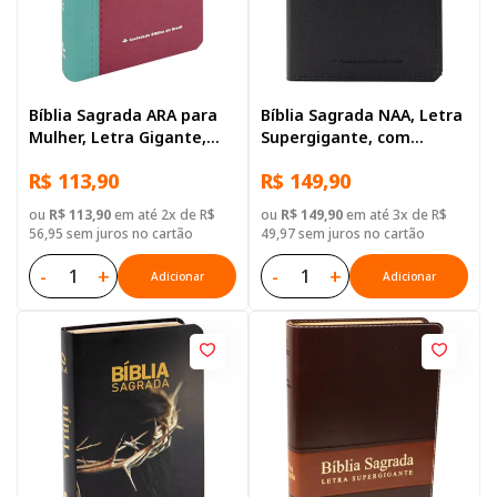
Bíblia Sagrada ARA para
Bíblia Sagrada NAA, Letra
Mulher, Letra Gigante,
Supergigante, com
com índice, Capa Couro
palavras de Jesus
R$ 113,90
R$ 149,90
Sintético Rosa Duotone
destacadas, com mapa,
Capa Couro Sintético
ou
R$ 113,90
em até 2x de R$
ou
R$ 149,90
em até 3x de R$
Preta
56,95 sem juros no cartão
49,97 sem juros no cartão
-
+
-
+
Adicionar
Adicionar