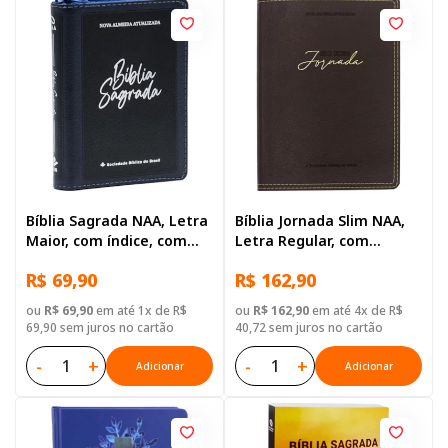
Bíblia Sagrada NAA, Letra
Bíblia Jornada Slim NAA,
Maior, com índice, com
Letra Regular, com
zíper, Capa Couro
espaço para anotação,
R$ 69,90
R$ 162,90
Sintético Azul
Capa Couro Sintético
Vinho
ou
R$ 69,90
em até 1x de R$
ou
R$ 162,90
em até 4x de R$
69,90 sem juros no cartão
40,72 sem juros no cartão
-
+
-
+
Adicionar
Adicionar