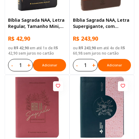
Bíblia Sagrada NAA, Letra
Bíblia Sagrada NAA, Letra
Regular, Tamanho Mini,
Supergigante, com
Capa Semi Flexível
palavras de Jesus
R$ 42,90
R$ 243,90
Ilustrada
destacadas, com índice,
Capa Couro Sintético
ou
R$ 42,90
em até 1x de R$
ou
R$ 243,90
em até 4x de R$
Marrom
42,90 sem juros no cartão
60,98 sem juros no cartão
-
+
-
+
Adicionar
Adicionar