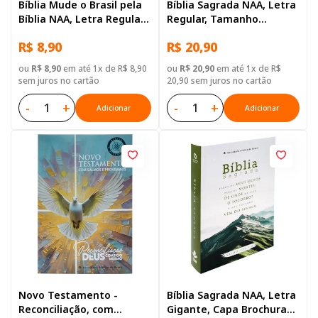
Bíblia Mude o Brasil pela
Bíblia Sagrada NAA, Letra
Bíblia NAA, Letra Regular,
Regular, Tamanho
Capa Brochura Ilustrada:
Grande, Capa Dura Preta
R$ 8,90
R$ 20,90
Verde escuro
ou
R$ 8,90
em até 1x de R$ 8,90
ou
R$ 20,90
em até 1x de R$
sem juros no cartão
20,90 sem juros no cartão
-
+
-
+
Adicionar
Adicionar
Novo Testamento -
Bíblia Sagrada NAA, Letra
Reconciliação, com
Gigante, Capa Brochura