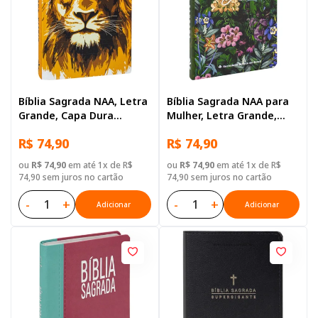
Bíblia Sagrada NAA, Letra
Bíblia Sagrada NAA para
Grande, Capa Dura
Mulher, Letra Grande,
Dourada
Capa Dura Ilustrada:
R$ 74,90
R$ 74,90
Flores
ou
R$ 74,90
em até 1x de R$
ou
R$ 74,90
em até 1x de R$
74,90 sem juros no cartão
74,90 sem juros no cartão
-
+
-
+
Adicionar
Adicionar