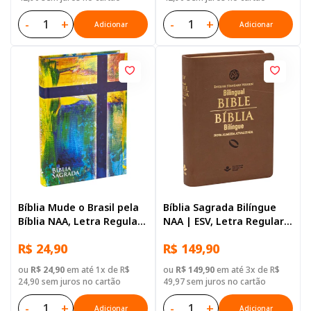
-
+
-
+
Adicionar
Adicionar
Bíblia Mude o Brasil pela
Bíblia Sagrada Bilíngue
Bíblia NAA, Letra Regular,
NAA | ESV, Letra Regular,
Capa Dura Ilustrada
com mapa, Capa Couro
R$ 24,90
R$ 149,90
Sintético Marrom
ou
R$ 24,90
em até 1x de R$
ou
R$ 149,90
em até 3x de R$
24,90 sem juros no cartão
49,97 sem juros no cartão
-
+
-
+
Adicionar
Adicionar