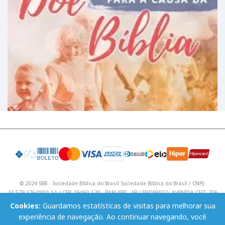
© 2024 SBB - Sociedade Bíblica do Brasil Sociedade Bíblica do Brasil / CNPJ:
33.579.376/0001-51 / CEP: 06460-120 - BARUERI - SP / ENDEREÇO: AVENIDA CECI, 706
/ Telefone: (11) 4195 9590 / Email: lojavirtual@sbb.org.br .
Cookies:
Guardamos estatísticas de visitas para melhorar sua
experiência de navegação. Ao continuar navegando, você