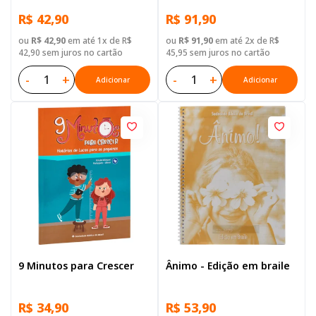
R$ 42,90
R$ 91,90
ou
R$ 42,90
em até 1x de R$
ou
R$ 91,90
em até 2x de R$
42,90 sem juros no cartão
45,95 sem juros no cartão
-
+
-
+
Adicionar
Adicionar
9 Minutos para Crescer
Ânimo - Edição em braile
R$ 34,90
R$ 53,90