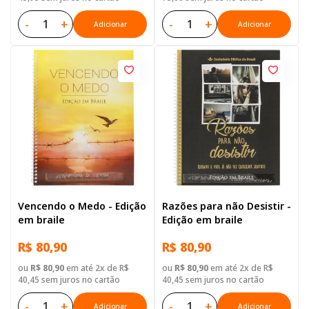
-
+
-
+
Adicionar
Adicionar
Vencendo o Medo - Edição
Razões para não Desistir -
em braile
Edição em braile
R$ 80,90
R$ 80,90
ou
R$ 80,90
em até 2x de R$
ou
R$ 80,90
em até 2x de R$
40,45 sem juros no cartão
40,45 sem juros no cartão
-
+
-
+
Adicionar
Adicionar