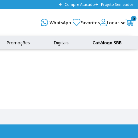
Compre Atacado
Projeto Semeador
0
Promoções
Digitais
Catálogo SBB